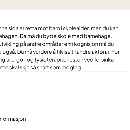
e sida er retta mot barn i skolealder, men du kan
arnehagen. Da må du bytte skole med barnehage.
 utvikling på andre områder enn kognisjon må du
også. Du må vurdere å tilvise til andre aktørar. For
ng til ergo- og fysioterapitenesten ved forsinka
ette skal skje så snart som mogleg.
informasjon