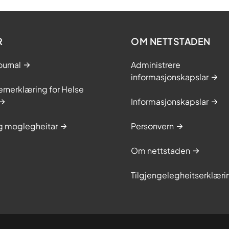
R
OM NETTSTADEN
ournal
Administrere
informasjonskapslar
rnerklæring for Helse
Informasjonskapslar
og moglegheitar
Personvern
Om nettstaden
Tilgjengelegheitserklæri