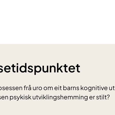
setidspunktet
osessen frå uro om eit barns kognitive utv
sen psykisk utviklingshemming er stilt?