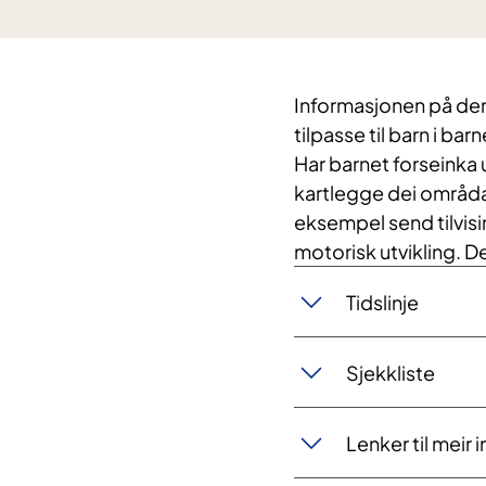
Informasjonen på denn
tilpasse til barn i b
Har barnet forseinka
kartlegge dei områda 
eksempel send tilvisi
motorisk utvikling. D
Tidslinje
Sjekkliste
Lenker til meir 