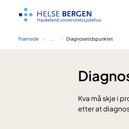
Hopp
til
innhald
Framside
..
.
Diagnosetidspunktet
Diagno
Kva må skje i pr
etter at diagno