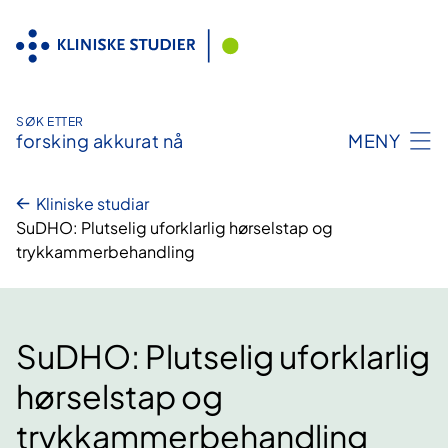
Hopp
til
innhald
SØK ETTER
forsking akkurat nå
MENY
Kliniske studiar
SuDHO: Plutselig uforklarlig hørselstap og
trykkammerbehandling
SuDHO: Plutselig uforklarlig
hørselstap og
trykkammerbehandling