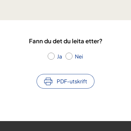
k
l
i
n
i
Fann du det du leita etter?
s
k
e
Ja
Nei
s
t
u
PDF-utskrift
d
i
a
r
?