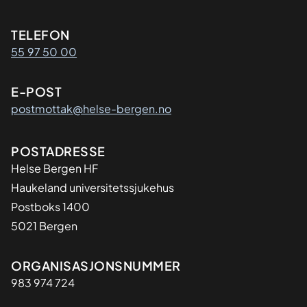
Kontaktinformasjon
TELEFON
55 97 50 00
E-POST
postmottak@helse-bergen.no
Adresse
POSTADRESSE
Helse Bergen HF
Haukeland universitetssjukehus
Postboks 1400
5021 Bergen
Organisasjon
ORGANISASJONSNUMMER
983 974 724