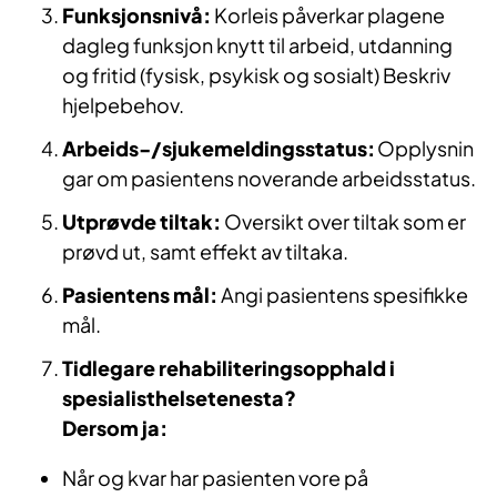
Funksjonsnivå:
Korleis påverkar plagene
dagleg funksjon knytt til arbeid, utdanning
og fritid (fysisk, psykisk og sosialt) Beskriv
hjelpebehov.
Arbeids-/sjukemeldingsstatus:
Opplysnin
gar om pasientens noverande arbeidsstatus.
Utprøvde tiltak:
Oversikt over tiltak som er
prøvd ut, samt effekt av tiltaka.
Pasientens mål:
Angi pasientens spesifikke
mål.
Tidlegare rehabiliteringsopphald i
spesialisthelsetenesta?
Dersom ja:
Når og kvar har pasienten vore på