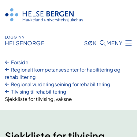
Hopp
til
innhald
LOGG INN
HELSENORGE
SØK
MENY
Forside
Regionalt kompetansesenter for habilitering og
rehabilitering
Regional vurderingseining for rehabilitering
Tilvising til rehabilitering
Sjekkliste for tilvising, vaksne
Sjekkliste for tilvising,