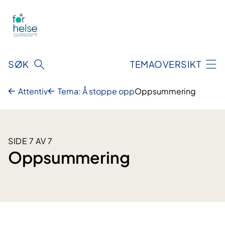
Hopp
til
innhald
SØK
TEMAOVERSIKT
Attentiv
Tema: Å stoppe opp
Oppsummering
SIDE 7 AV 7
Oppsummering