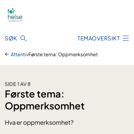
Hopp
til
innhald
SØK
TEMAOVERSIKT
Attentiv
Første tema: Oppmerksomhet
SIDE 1 AV 8
Første tema:
Oppmerksomhet
Hva er oppmerksomhet?