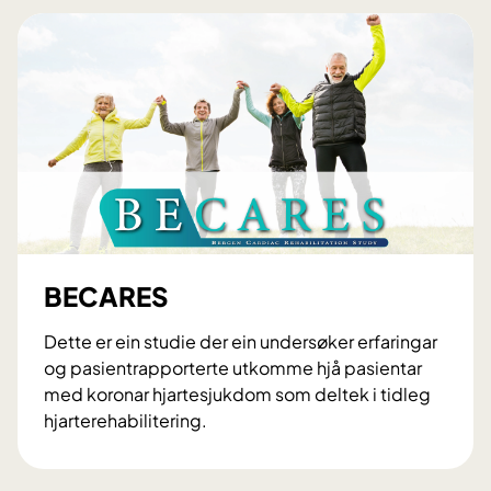
j
e
r
t
e
R
e
h
a
b
BECARES
Dette er ein studie der ein undersøker erfaringar
og pasientrapporterte utkomme hjå pasientar
med koronar hjartesjukdom som deltek i tidleg
hjarterehabilitering.
B
E