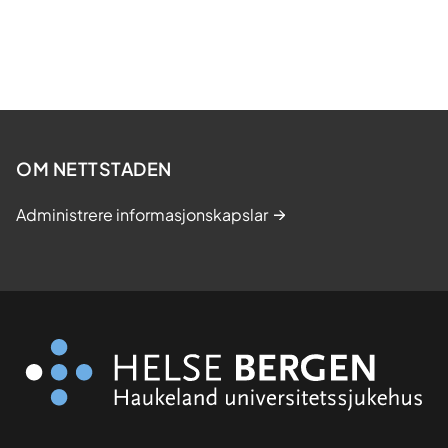
u
s
p
å
C
P
E
OM NETTSTADEN
T
Administrere informasjonskapslar