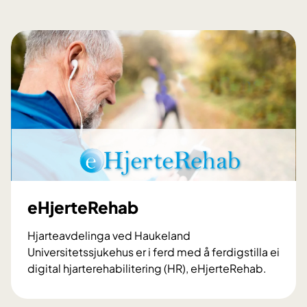
eHjerteRehab
Hjarteavdelinga ved Haukeland
Universitetssjukehus er i ferd med å ferdigstilla ei
digital hjarterehabilitering (HR), eHjerteRehab.
e
H