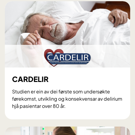
C
A
R
E
S
CARDELIR
Studien er ein av dei første som undersøkte
førekomst, utvikling og konsekvensar av delirium
hjå pasientar over 80 år.
C
A
R
D