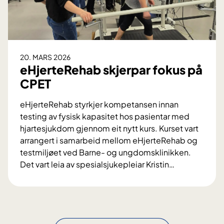
e
6
h
a
b
s
20. MARS 2026
i
eHjerteRehab skjerpar fokus på
h
CPET
o
v
eHjerteRehab styrkjer kompetansen innan
u
testing av fysisk kapasitet hos pasientar med
d
hjartesjukdom gjennom eit nytt kurs. Kurset vart
s
arrangert i samarbeid mellom eHjerteRehab og
t
testmiljøet ved Barne- og ungdomsklinikken.
u
Det vart leia av spesialsjukepleiar Kristin
…
d
e
i
H
e
j
e
e
r
r