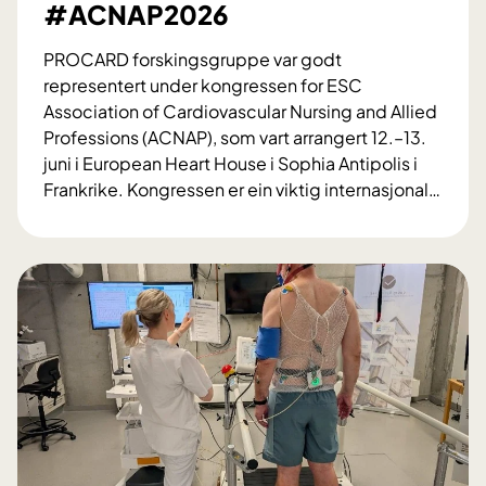
#ACNAP2026
PROCARD forskingsgruppe var godt
representert under kongressen for ESC
Association of Cardiovascular Nursing and Allied
Professions (ACNAP), som vart arrangert 12.–13.
juni i European Heart House i Sophia Antipolis i
Frankrike. Kongressen er ein viktig internasjonal
…
S
t
e
r
k
P
R
O
C
A
R