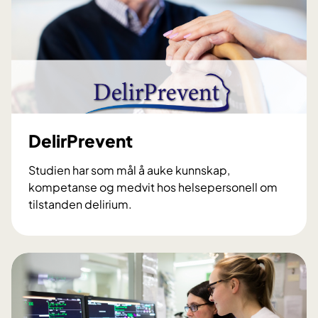
R
D
DelirPrevent
Studien har som mål å auke kunnskap,
kompetanse og medvit hos helsepersonell om
tilstanden delirium.
D
e
l
i
r
P