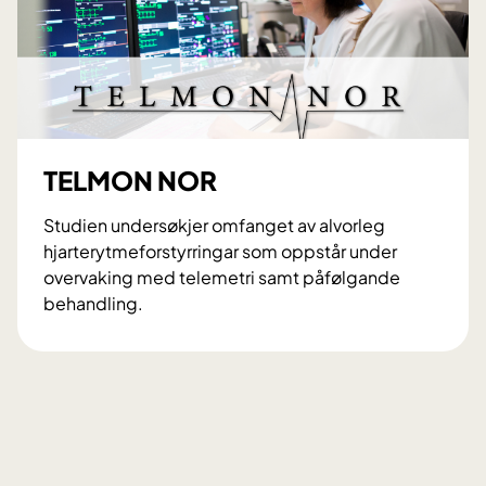
r
e
v
e
n
t
TELMON NOR
Studien undersøkjer omfanget av alvorleg
hjarterytmeforstyrringar som oppstår under
overvaking med telemetri samt påfølgande
behandling.
T
E
L
M
O
N
N