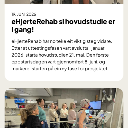
D
i
19. JUNI 2026
n
eHjerteRehab si hovudstudie er
n
i gang!
s
a
eHjerteRehab har no teke eit viktig steg vidare.
t
Etter at uttestingsfasen vart avslutta i januar
s
2026, starta hovudstudien 21. mai. Den første
p
oppstartsdagen vart gjennomført 8. juni, og
å
markerer starten på ein ny fase for prosjektet.
#
e
A
H
C
j
N
e
A
r
P
t
2
e
0
R
2