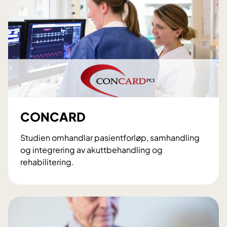
E
L
I
R
CONCARD
Studien omhandlar pasientforløp, samhandling
og integrering av akuttbehandling og
rehabilitering.
C
O
N
C
A