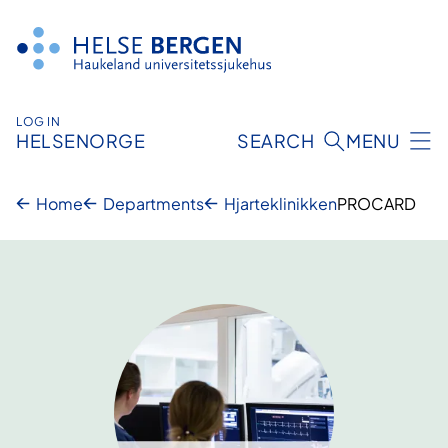
Hopp
til
innhald
LOG IN
HELSENORGE
SEARCH
MENU
Home
Departments
Hjarteklinikken
PROCARD