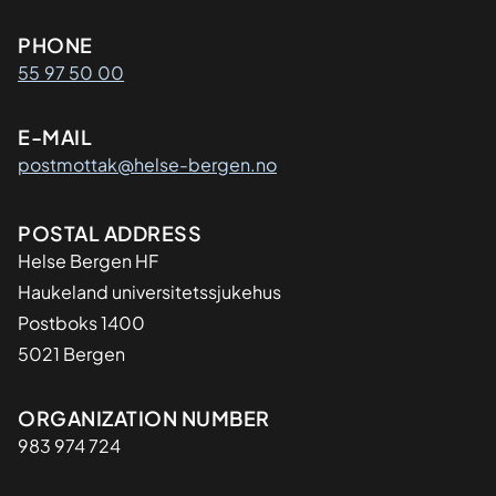
Kontaktinformasjon
PHONE
55 97 50 00
E-MAIL
postmottak@helse-bergen.no
Adresse
POSTAL ADDRESS
Helse Bergen HF
Haukeland universitetssjukehus
Postboks 1400
5021 Bergen
Organisasjon
ORGANIZATION NUMBER
983 974 724