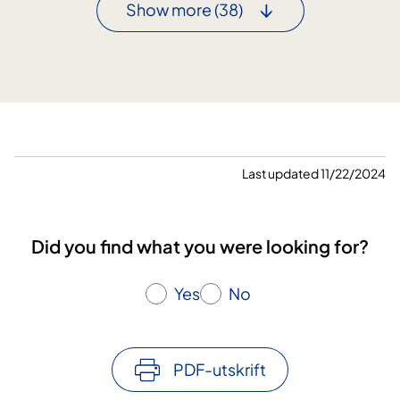
Show more
(38)
i
t
g
e
a
R
n
e
g
h
!
a
b
s
Last updated 11/22/2024
k
j
e
Did you find what you were looking for?
r
p
Yes
No
a
r
f
o
PDF-utskrift
k