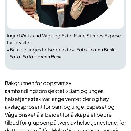
Ingrid Øritsland Våge og Ester Marie Stornes Espeset
har utviklet
«Barn og unges helseteneste». Foto: Jorunn Busk.
Foto: Foto: Jorunn Busk
Bakgrunnen for oppstart av
samhandlingsprosjektet «Barn og unges
helsetjeneste» var lange ventetider og høy
avslagsprosent for barn og unge. Espeset og
Våge ønsket å arbeidet for å skape et bedre
tilbud for gruppen på tvers av helsetjenestene, for
dette har de nå fått Helse Vests innovasjonspris