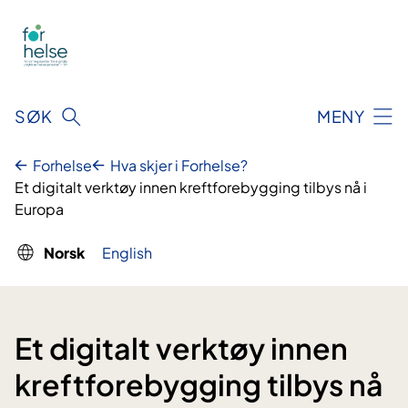
Hopp
til
innhald
SØK
MENY
Forhelse
Hva skjer i Forhelse?
Et digitalt verktøy innen kreftforebygging tilbys nå i
Europa
Norsk
English
Et digitalt verktøy innen
kreftforebygging tilbys nå