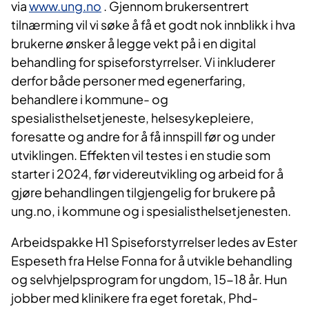
via
www.ung.no
. Gjennom brukersentrert
tilnærming vil vi søke å få et godt nok innblikk i hva
brukerne ønsker å legge vekt på i en digital
behandling for spiseforstyrrelser. Vi inkluderer
derfor både personer med egenerfaring,
behandlere i kommune- og
spesialisthelsetjeneste, helsesykepleiere,
foresatte og andre for å få innspill før og under
utviklingen. Effekten vil testes i en studie som
starter i 2024, før videreutvikling og arbeid for å
gjøre behandlingen tilgjengelig for brukere på
ung.no, i kommune og i spesialisthelsetjenesten.
Arbeidspakke H1 Spiseforstyrrelser ledes av Ester
Espeseth fra Helse Fonna for å utvikle behandling
og selvhjelpsprogram for ungdom, 15-18 år. Hun
jobber med klinikere fra eget foretak, Phd-