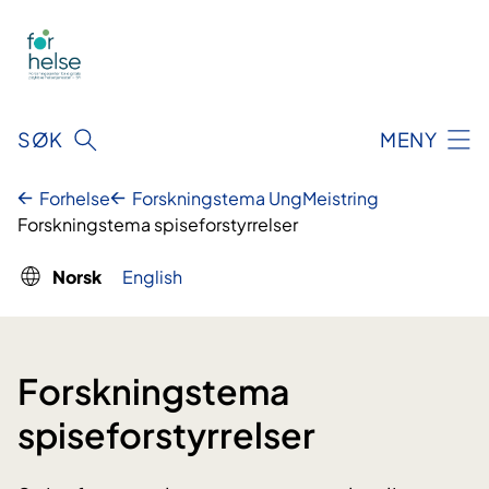
Hopp
til
innhald
SØK
MENY
Forhelse
Forskningstema UngMeistring
Forskningstema spiseforstyrrelser
Norsk
English
Forskningstema
spiseforstyrrelser