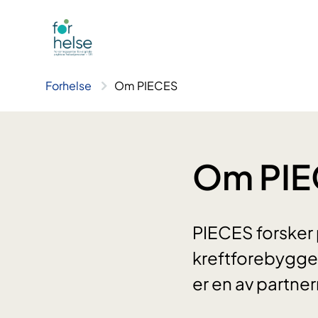
Hopp
til
innhald
Forhelse
Om PIECES
Om PIE
PIECES forsker
kreftforebyggen
er en av partner