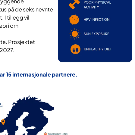
ebyggende
s på de seks nevnte
 I tillegg vil
teori om
te. Prosjektet
i 2027.
r 15 internasjonale partnere.