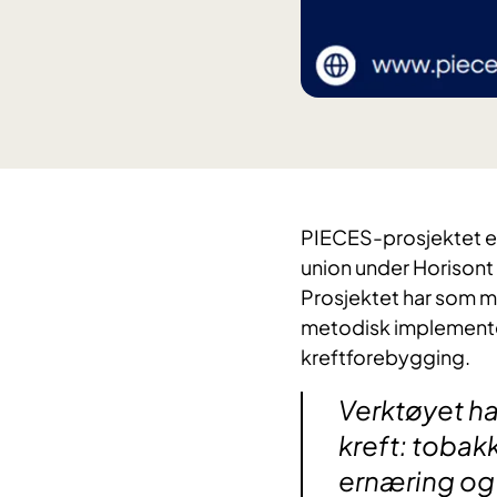
PIECES-prosjektet er
union under Horisont
Prosjektet har som må
metodisk implementer
kreftforebygging.
Verktøyet har
kreft: tobakk
ernæring og f