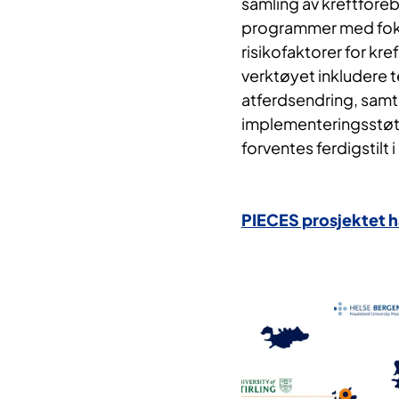
samling av kreftfor
programmer med foku
risikofaktorer for kreft.
verktøyet inkludere 
atferdsendring, samt
implementeringsstøt
forventes ferdigstilt 
PIECES prosjektet ha