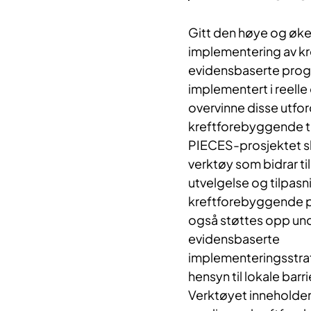
Gitt den høye og øken
implementering av 
evidensbaserte progr
implementert i reell
overvinne disse utfo
kreftforebyggende til
PIECES-prosjektet ska
verktøy som bidrar til
utvelgelse og tilpasn
kreftforebyggende p
også støttes opp unde
evidensbaserte
implementeringsstrat
hensyn til lokale barr
Verktøyet inneholde