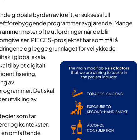
de globale byrden av kreft, er suksessfull
kreftforebyggende programmer avgjørende. Mange
ammer møter ofte utfordringer når de blir
e omgivelser. PIECES-prosjektet har som mål å
rdringene og legge grunnlaget for vellykkede
tak i global skala.
l tilby et digitalt
 identifisering,
ing av
rogrammer. Det skal
r utvikling av
egier som tar
ierer og kontekster.
r en omfattende