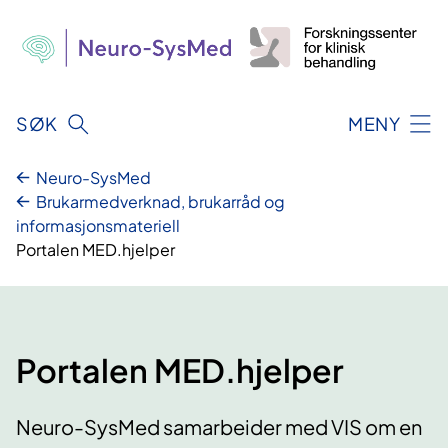
Hopp
til
innhald
SØK
MENY
Neuro-SysMed
Brukarmedverknad, brukarråd og
informasjonsmateriell
Portalen MED.hjelper
Portalen MED.hjelper
Neuro-SysMed samarbeider med VIS om en