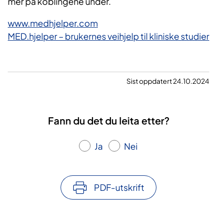
mer på koblingene under.
www.medhjelper.com
MED.hjelper – brukernes veihjelp til kliniske studier
Sist oppdatert 24.10.2024
Fann du det du leita etter?
Ja
Nei
PDF-utskrift