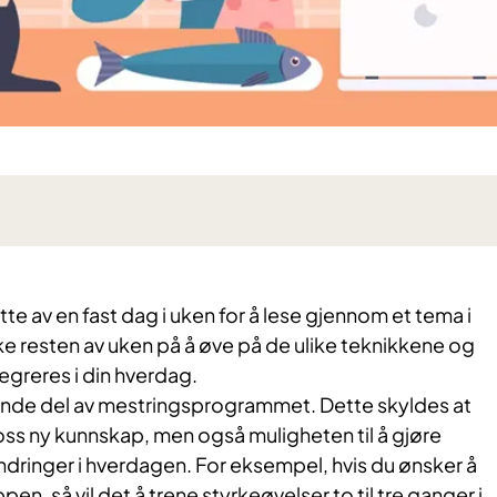
tte av en fast dag i uken for å lese gjennom et tema i
 resten av uken på å øve på de ulike teknikkene og
egreres i din hverdag.
ende del av mestringsprogrammet. Dette skyldes at
 oss ny kunnskap, men også muligheten til å gjøre
ndringer i hverdagen. For eksempel, hvis du ønsker å
pen, så vil det å trene styrkeøvelser to til tre ganger i