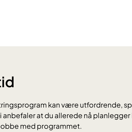
tid
stringsprogram kan være utfordrende, spe
 anbefaler at du allerede nå planlegger
l å jobbe med programmet.