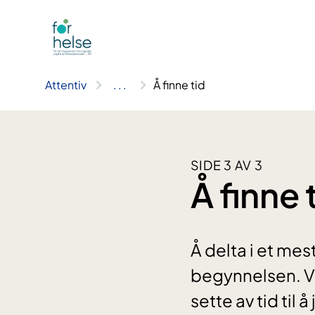
Hopp
til
innhald
Attentiv
..
.
Å finne tid
SIDE 3 AV 3
Å finne 
Å delta i et me
begynnelsen. Vi
sette av tid ti