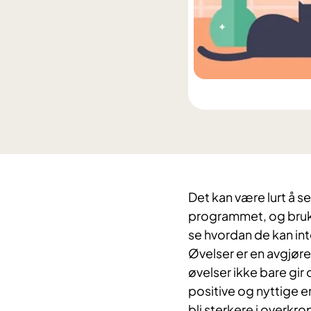
Det kan være lurt å se
programmet, og bruke
se hvordan de kan int
Øvelser er en avgjør
øvelser ikke bare gir
positive og nyttige e
bli sterkere i overkrop