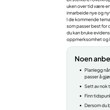
uken over tid være e
innarbeide nye og nytt
I de kommende temaene
som passer best for
du kan bruke evidens
oppmerksomhet og k
Noen anbe
Planlegg nå
passer å gjø
Sett av nok t
Finn tidspunk
Dersom du br