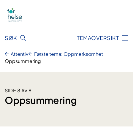
Hopp
til
innhald
SØK
TEMAOVERSIKT
Attentiv
Første tema: Oppmerksomhet
Oppsummering
SIDE 8 AV 8
Oppsummering