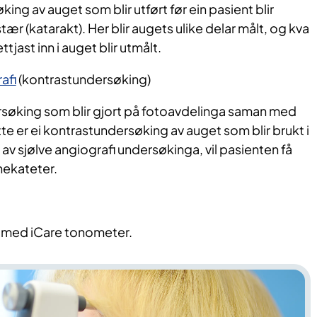
king av auget som blir utført før ein pasient blir
stær (katarakt). Her blir augets ulike delar målt, og kva
ttjast inn i auget blir utmålt.
afi
(kontrastundersøking)
ersøking som blir gjort på fotoavdelinga saman med
te er ei kontrastundersøking av auget som blir brukt i
 av sjølve angiografi undersøkinga, vil pasienten få
enekateter.
t med iCare tonometer.