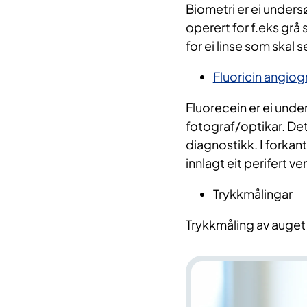
Biometri er ei undersø
operert for f.eks grå 
for ei linse som skal se
Fluoricin angiogr
Fluorecein er ei und
fotograf/optikar. Det
diagnostikk. I forkant
innlagt eit perifert v
Trykkmålingar
Trykkmåling av auge