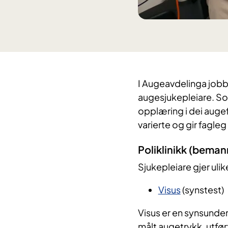
I Augeavdelinga jobb
augesjukepleiare. So
opplæring i dei aug
varierte og gir fagleg
Poliklinikk (bema
Sjukepleiare gjer ul
Visus
(synstest)
Visus er en synsunder
målt augetrykk, utfø