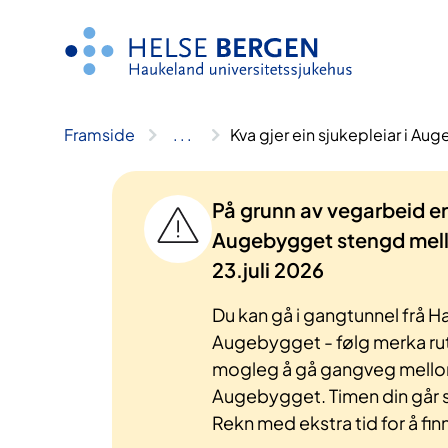
Hopp
til
innhald
Framside
..
.
Kva gjer ein sjukepleiar i Au
På grunn av vegarbeid er 
Augebygget stengd mello
23.juli 2026
Du kan gå i gangtunnel frå Ha
Augebygget - følg merka rut
mogleg å gå gangveg mello
Augebygget. Timen din går 
Rekn med ekstra tid for å fin