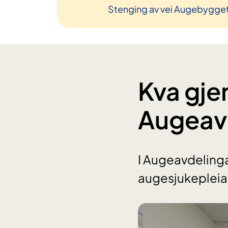
Stenging av vei Augebygge
Kva gjer
Augeav
I Augeavdelinga
augesjukepleiar