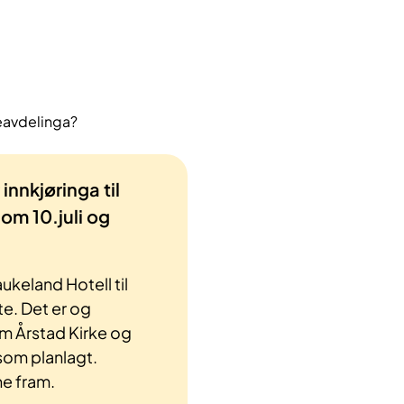
geavdelinga?
innkjøringa til
m 10.juli og
ukeland Hotell til
e. Det er og
m Årstad Kirke og
som planlagt.
ne fram.