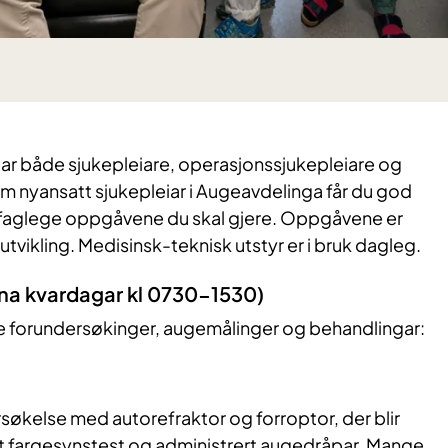
ar både sjukepleiare, operasjonssjukepleiare og
m nyansatt sjukepleiar i Augeavdelinga får du god
efaglege oppgåvene du skal gjere. Oppgåvene er
 utvikling. Medisinsk-teknisk utstyr er i bruk dagleg.
nna kvardagar kl 0730-1530)
ike forundersøkinger, augemålinger og behandlingar:
søkelse med autorefraktor og forroptor, der blir
rt fargesynstest og administrert augedråpar. Mange