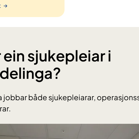
t
 ein sjukepleiar i
delinga?
 jobbar både sjukepleiarar, operasjons
ar.