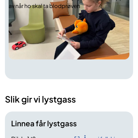
av når ho skal ta blodprøven
Slik gir vi lystgass
Linnea får lystgass