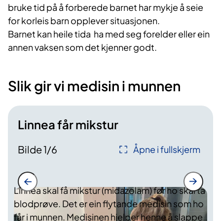
bruke tid på å forberede barnet har mykje å seie
for korleis barn opplever situasjonen.
Barnet kan heile tida ha med seg forelder eller ein
annen vaksen som det kjenner godt.
Slik gir vi medisin i munnen
Linnea får mikstur
Bilde
1
/
6
Åpne i fullskjerm
Linnea skal få mikstur (midazolam) før ho skal ta
blodprøve. Det er ein flytande medisin som ho
får i munnen. Medisinen hjelper henne å slappe