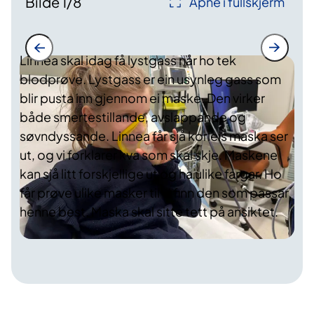
Bilde
1
/
8
Åpne i fullskjerm
Linnea skal idag få lystgass når ho tek
blodprøve. Lystgass er ein usynleg gass som
blir pusta inn gjennom ei maske. Den virker
både smertestillande, avslappande og
søvndyssande. Linnea får sjå korleis maska ser
ut, og vi forklarer kva som skal skje. Maskene
kan sjå litt forskjellige ut og ha ulike fargar. Ho
får prøve ulike masker til vi finn den som passar
henne best. Maska skal sitte tett på ansiktet.