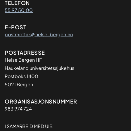
Kontaktinformasjon
TELEFON
55 97 50 00
E-POST
postmottak@helse-bergen.no
Adresse
POSTADRESSE
Helse Bergen HF
Haukeland universitetssjukehus
Postboks 1400
5021 Bergen
Organisasjon
ORGANISASJONSNUMMER
983 974 724
I SAMARBEID MED UIB