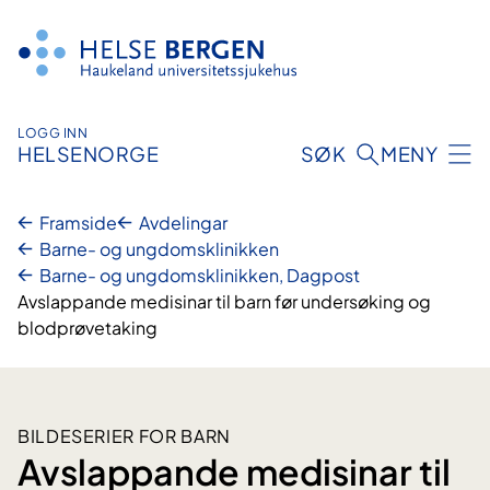
Hopp
til
innhald
LOGG INN
HELSENORGE
SØK
MENY
Framside
Avdelingar
Barne- og ungdomsklinikken
Barne- og ungdomsklinikken, Dagpost
Avslappande medisinar til barn før undersøking og
blodprøvetaking
BILDESERIER FOR BARN
Avslappande medisinar til