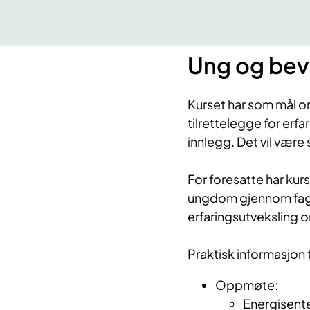
Ung og bevi
Kurset har som mål 
tilrettelegge for erfa
innlegg. Det vil være
For foresatte har ku
ungdom gjennom faglig
erfaringsutveksling 
Praktisk informasjon
Oppmøte:
Energisente