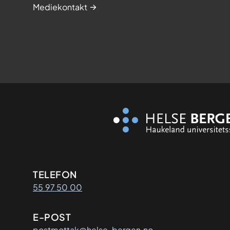
Mediekontakt
Kontaktinformasjon
TELEFON
55 97 50 00
E-POST
postmottak@helse-bergen.no