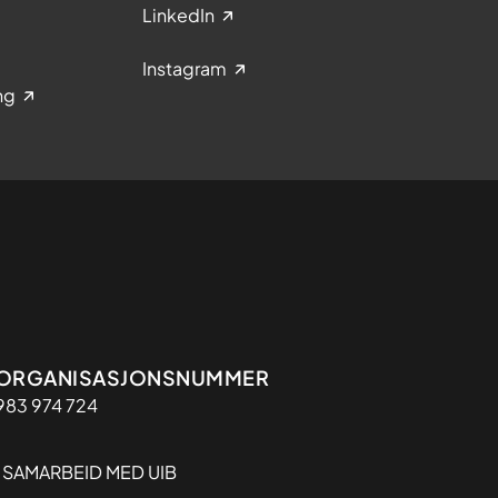
LinkedIn
Instagram
ng
Organisasjon
ORGANISASJONSNUMMER
983 974 724
I SAMARBEID MED UIB