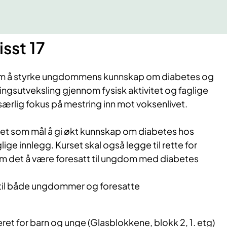
sst 17
om å styrke ungdommens kunnskap om diabetes og
ringsutveksling gjennom fysisk aktivitet og faglige
 særlig fokus på mestring inn mot voksenlivet.
rset som mål å gi økt kunnskap om diabetes hos
e innlegg. Kurset skal også legge til rette for
om det å være foresatt til ungdom med diabetes
 til både ungdommer og foresatte
ret for barn og unge (Glasblokkene, blokk 2, 1. etg)