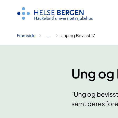
Hopp
til
innhald
Framside
..
.
Ung og Bevisst 17
Ung og 
"Ung og bevisst 
samt deres fore