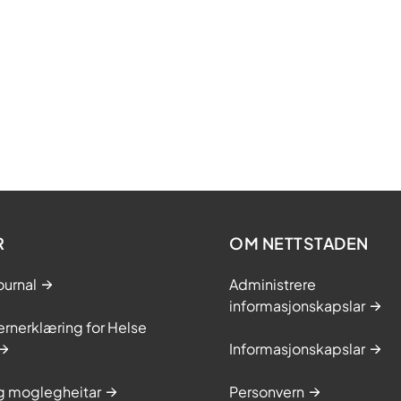
R
OM NETTSTADEN
ournal
Administrere
informasjonskapslar
rnerklæring for Helse
Informasjonskapslar
og moglegheitar
Personvern