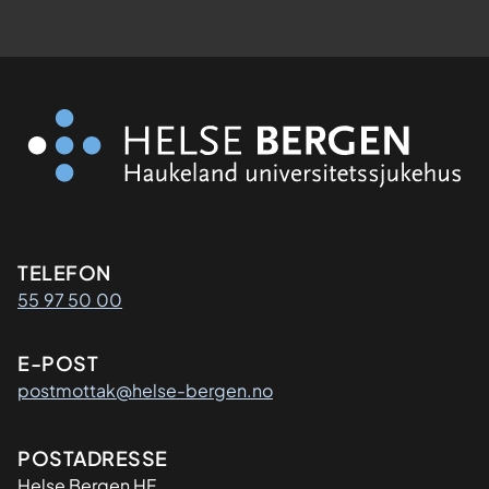
Kontaktinformasjon
TELEFON
55 97 50 00
E-POST
postmottak@helse-bergen.no
Adresse
POSTADRESSE
Helse Bergen HF