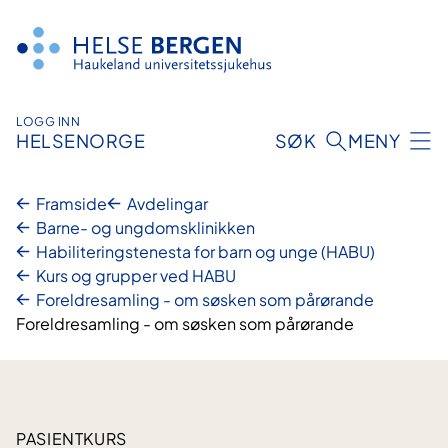
Hopp
til
innhald
LOGG INN
HELSENORGE
SØK
MENY
Framside
Avdelingar
Barne- og ungdomsklinikken
Habiliterings­tenesta for barn og unge (HABU)
Kurs og grupper ved HABU
Foreldresamling - om søsken som pårørande
Foreldresamling - om søsken som pårørande
PASIENTKURS