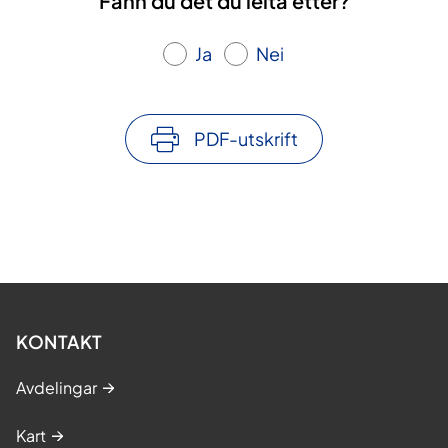
Fann du det du leita etter?
Ja
Nei
PDF-utskrift
KONTAKT
Avdelingar
Kart