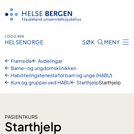
Hopp
til
innhald
LOGG INN
HELSENORGE
SØK
MENY
Framside
Avdelingar
Barne- og ungdomsklinikken
Habiliterings­tenesta for barn og unge (HABU)
Kurs og grupper ved HABU
Starthjelp
Starthjelp
PASIENTKURS
Starthjelp