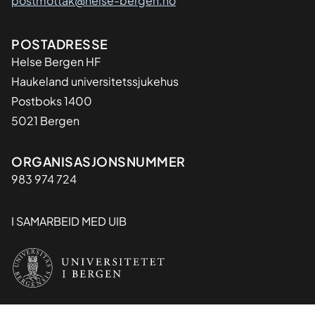
postmottak@helse-bergen.no
Adresse
POSTADRESSE
Helse Bergen HF
Haukeland universitetssjukehus
Postboks 1400
5021 Bergen
Organisasjon
ORGANISASJONSNUMMER
983 974 724
I SAMARBEID MED UIB