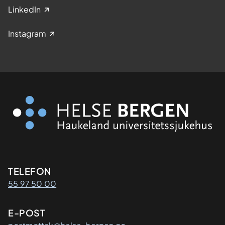
LinkedIn
Instagram
Kontaktinformasjon
TELEFON
55 97 50 00
E-POST