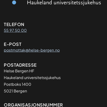
Kontaktinformasjon
TELEFON
55 97 50 00
E-POST
postmottak@helse-bergen.no
Adresse
POSTADRESSE
Helse Bergen HF
Haukeland universitetssjukehus
Postboks 1400
5021 Bergen
Organisasjon
ORGANISASJONSNUMMER