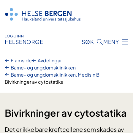
Hopp
til
innhald
LOGG INN
HELSENORGE
SØK
MENY
Framside
Avdelingar
Barne- og ungdomsklinikken
Barne- og ungdomsklinikken, Medisin B
Bivirkninger av cytostatika
Bivirkninger av cytostatika
Det er ikke bare kreftcellene som skades av