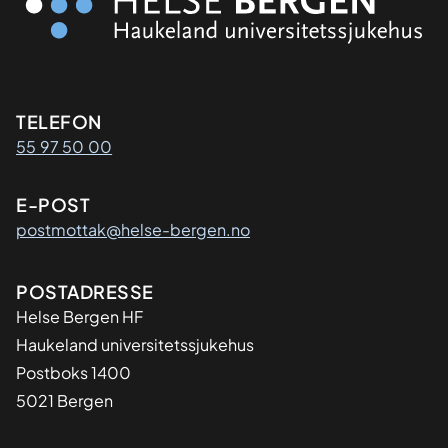
Kontaktinformasjon
TELEFON
55 97 50 00
E-POST
postmottak@helse-bergen.no
Adresse
POSTADRESSE
Helse Bergen HF
Haukeland universitetssjukehus
Postboks 1400
5021 Bergen