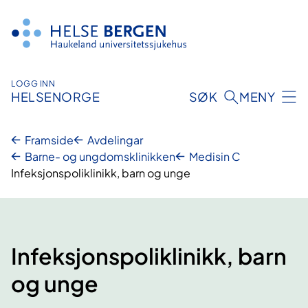
Hopp
til
innhald
LOGG INN
HELSENORGE
SØK
MENY
Framside
Avdelingar
Barne- og ungdomsklinikken
Medisin C
Infeksjonspoliklinikk, barn og unge
Infeksjonspoliklinikk, barn
og unge