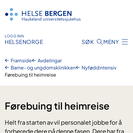
Hopp
til
innhald
LOGG INN
HELSENORGE
SØK
MENY
Framside
Avdelingar
Barne- og ungdomsklinikken
Nyføddintensiv
Førebuing til heimreise
Førebuing til heimreise
Helt fra starten av vil personalet jobbe for å
forberede dere på denne fasen. Dere har fra