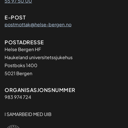
55 97 50 00
E-POST
postmottak@helse-bergen.no
Adresse
POSTADRESSE
Helse Bergen HF
Haukeland universitetssjukehus
Postboks 1400
5021 Bergen
Organisasjon
ORGANISASJONSNUMMER
983 974 724
I SAMARBEID MED UIB