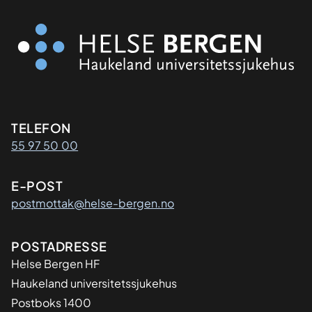
Kontaktinformasjon
TELEFON
55 97 50 00
E-POST
postmottak@helse-bergen.no
Adresse
POSTADRESSE
Helse Bergen HF
Haukeland universitetssjukehus
Postboks 1400