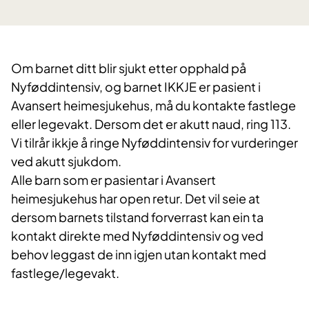
Om barnet ditt blir sjukt etter opphald på
Nyføddintensiv, og barnet IKKJE er pasient i
Avansert heimesjukehus, ​må du kontakte fastlege
eller legevakt. Dersom det er akutt naud, ring 113.
Vi tilrår ikkje å ringe Nyføddintensiv for vurderinger
ved akutt sjukdom. ​
Alle barn som er pasientar i Avansert
heimesjukehus har open retur. Det vil seie at
dersom barnets tilstand forverrast kan ein ta
kontakt direkte med Nyføddintensiv og ved
behov leggast de inn igjen utan kontakt med
fastlege/legevakt. ​