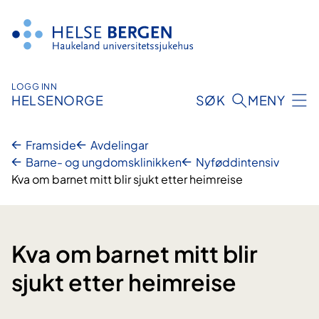
Hopp
til
innhald
LOGG INN
HELSENORGE
SØK
MENY
Framside
Avdelingar
Barne- og ungdomsklinikken
Nyføddintensiv
Kva om barnet mitt blir sjukt etter heimreise
Kva om barnet mitt blir
sjukt etter heimreise