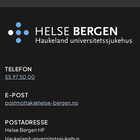
Kontaktinformasjon
TELEFON
55 97 50 00
E-POST
postmottak@helse-bergen.no
Adresse
POSTADRESSE
Helse Bergen HF
Haukeland universitetssjukehus