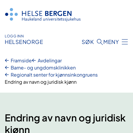
Hopp
til
innhald
LOGG INN
HELSENORGE
SØK
MENY
Framside
Avdelingar
Barne- og ungdomsklinikken
Regionalt senter for kjønnsinkongruens
Endring av navn og juridisk kjønn
Endring av navn og juridisk
kjønn