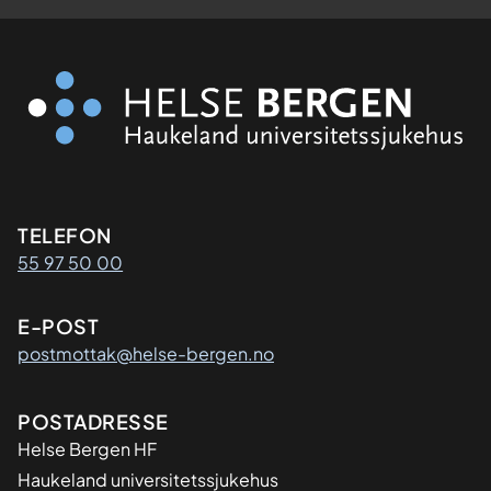
Kontaktinformasjon
TELEFON
55 97 50 00
E-POST
postmottak@helse-bergen.no
Adresse
POSTADRESSE
Helse Bergen HF
Haukeland universitetssjukehus