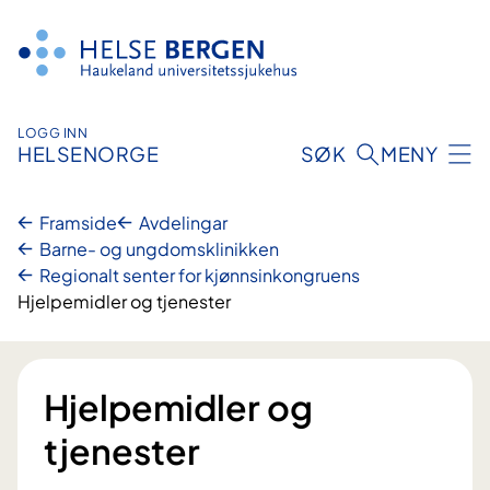
Hopp
til
innhald
LOGG INN
HELSENORGE
SØK
MENY
Framside
Avdelingar
Barne- og ungdomsklinikken
Regionalt senter for kjønnsinkongruens
Hjelpemidler og tjenester
Hjelpemidler og
tjenester