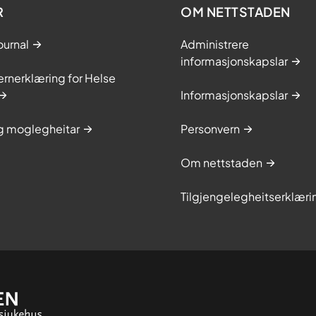
R
OM NETTSTADEN
ournal
Administrere
informasjonskapslar
rnerklæring for Helse
Informasjonskapslar
og moglegheitar
Personvern
Om nettstaden
Tilgjengelegheitserklæri