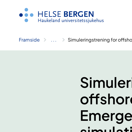
Hopp
til
innhald
Framside
..
.
Simuleringstrening for offsh
Simuler
offshor
Emerge
simulat