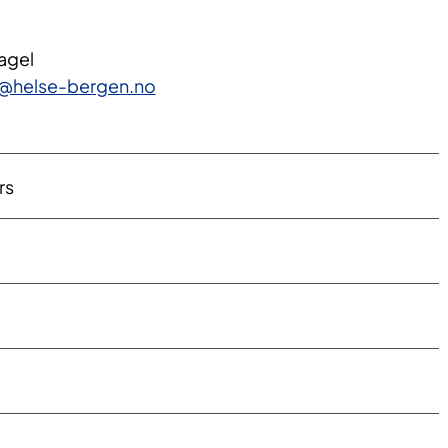
Nagel
l@helse-bergen.no
rs