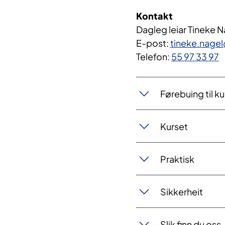
Kontakt
Dagleg leiar Tineke 
E-post:
tineke.nage
Telefon:
55 97 33 97
Førebuing til ku
Kurset
Praktisk
Sikkerheit
Slik finn du oss