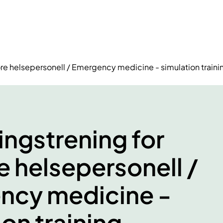
ore helsepersonell / Emergency medicine - simulation traini
ingstrening for
e helsepersonell /
ncy medicine -
ion training