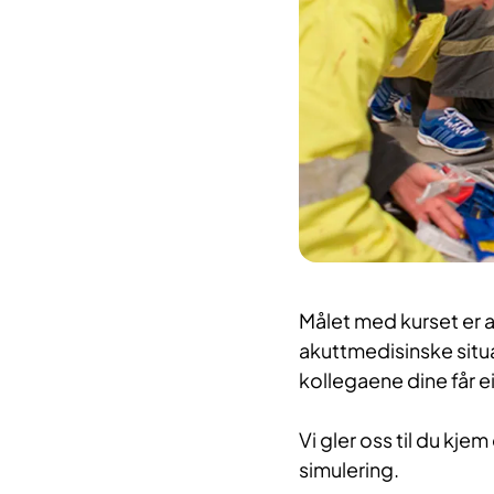
​Målet med kurset er at
akuttmedisinske situa
kollegaene dine får 
Vi gler oss til du kj
simulering.