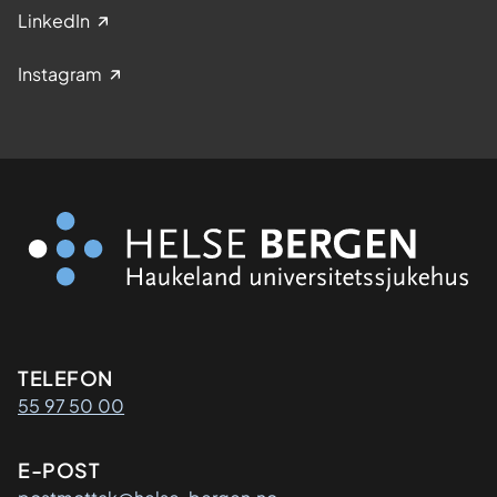
LinkedIn
Instagram
Kontaktinformasjon
TELEFON
55 97 50 00
E-POST