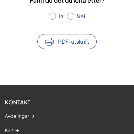
Fann du det du leita etter?
Ja
Nei
PDF-utskrift
KONTAKT
Avdelingar
Kart