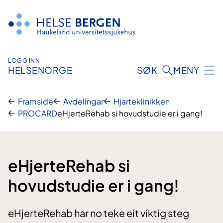
Hopp
til
innhald
LOGG INN
HELSENORGE
SØK
MENY
Framside
Avdelingar
Hjarteklinikken
PROCARD
eHjerteRehab si hovudstudie er i gang!
eHjerteRehab si
hovudstudie er i gang!
eHjerteRehab har no teke eit viktig steg