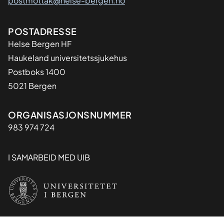
postmottak@helse-bergen.no
Adresse
POSTADRESSE
Helse Bergen HF
Haukeland universitetssjukehus
Postboks 1400
5021 Bergen
Organisasjon
ORGANISASJONSNUMMER
983 974 724
I SAMARBEID MED UIB