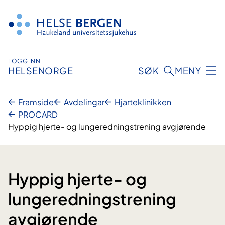
Hopp
til
innhald
LOGG INN
HELSENORGE
SØK
MENY
Framside
Avdelingar
Hjarteklinikken
PROCARD
Hyppig hjerte- og lungeredningstrening avgjørende
Hyppig hjerte- og
lungeredningstrening
avgjørende