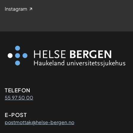
Instagram
Kontaktinformasjon
TELEFON
55 97 50 00
E-POST
postmottak@helse-bergen.no