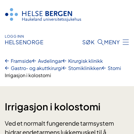
Hopp
til
innhald
LOGG INN
HELSENORGE
SØK
MENY
Framside
Avdelingar
Kirurgisk klinikk
Gastro- og akuttkirurgi
Stomiklinikken
Stomi
Irrigasjon i kolostomi
Irrigasjon i kolostomi
Ved et normalt fungerende tarmsystem
bidrar endetarmens lukkemuskel til å