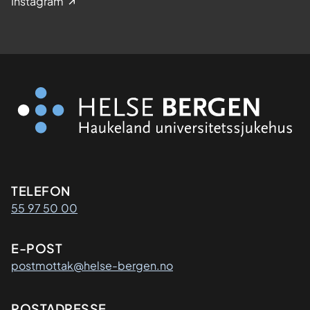
Instagram
Kontaktinformasjon
TELEFON
55 97 50 00
E-POST
postmottak@helse-bergen.no
POSTADRESSE