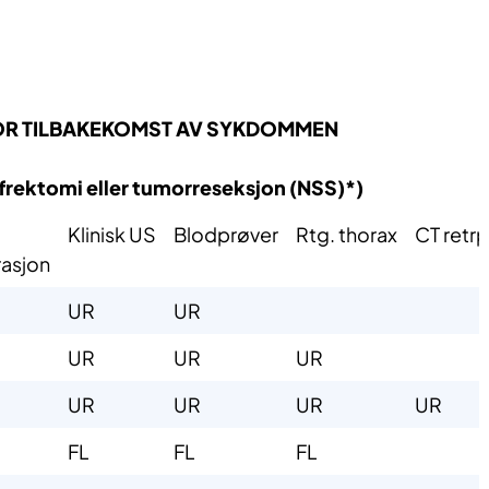
FOR TILBAKEKOMST AV SYKDOMMEN
rektomi eller tumorreseksjon (NSS)*)​
​Klinisk US​
Blodprøver
​Rtg. t​horax
CT retr
sjon​​
​UR
​UR
​UR
​UR
​UR​
​UR
​UR
​UR
UR
​FL
​FL
​FL