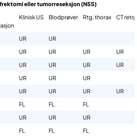
rektomi eller tumorreseksjon (NSS)​
​Klinisk US​
Blodprøver
​Rtg. t​horax
CT retr
sjon​​
​UR
​UR
​UR
​UR
​UR​
UR
​UR
​UR
​UR
UR
​UR
​UR
​UR
​UR
​UR
​UR
UR
​FL
​FL
​FL
​UR
​UR
​UR
​FL
​FL
​FL