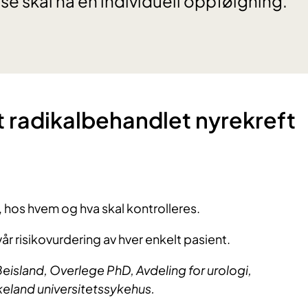
se skal ha en individuell oppfølgning.
ært radikalbehandlet nyrekreft
, hos hvem og hva skal kontrolleres.
år risikovurdering av hver enkelt pasient.
Beisland, Overlege PhD, Avdeling for urologi,
ukeland universitetssykehus.