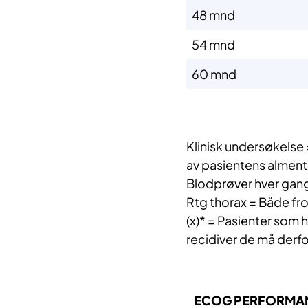
​48 mnd
​54 mnd
​60 mnd
Klinisk undersøkelse
av pasientens alment
Blodprøver hver gan
Rtg thorax = Både fro
(
x)* =
Pasienter som ha
recidiver de må derfo
​​ ​ECOG PERFORM