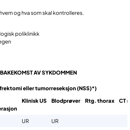
s hvem og hva som skal kontrolleres.
logisk poliklinikk
legen
TILBAKEKOMST AV SYKDOMMEN
frektomi eller tumorreseksjon (NSS)*)
​
​Klinisk US​
Blodprøver
​Rtg. t​horax
CT r
rasjon​​
​UR
​UR