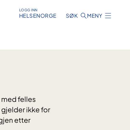
LOGG INN
HELSENORGE
SØK
MENY
e med felles
jelder ikke for
gjen etter