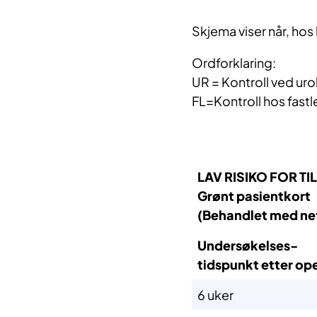
Skjema viser når, ho
Ordforklaring:
UR = Kontroll ved uro
FL=Kontroll hos fast
LAV RISIKO FOR 
Grønt pasientkort
​(Behandlet med ne
Undersøkelses-
​tidspunkt etter ope
​6 uker