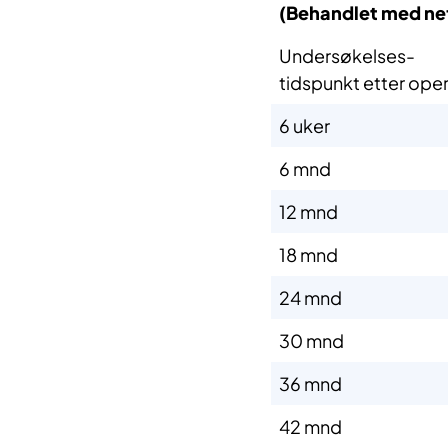
(Behandlet med nef
Undersøkelses-
​tidspunkt etter opera
​6 uker
​6 mnd
​12 mnd
​18 mnd
​24 mnd
​30 mnd
​36 mnd
​42 mnd