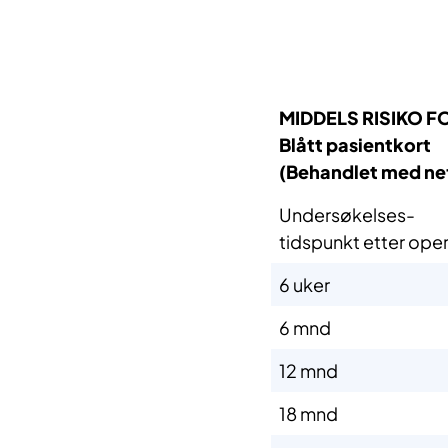
MIDDELS RISIKO 
Blått pasientkort ​​​​
(Behandlet med nef
Undersøkelses-
​tidspunkt etter opera
​6 uker
​6 mnd
​12 mnd
​18 mnd