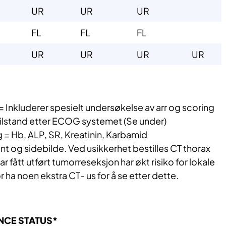
​UR
​UR
​UR
​FL
​FL
​FL
​UR
​UR
​UR
​​UR
 =
I
nkluderer spe
sielt undersøkelse av arr og scoring
ilstand etter ECOG systemet (Se under)
g =
Hb, ALP, SR, Kreatinin, Karbamid
nt og sidebilde. Ved usikkerhet bestilles CT thorax
r fått utført tumorreseksjon har økt risiko for lokale
r ha noen ekstra CT- us for å se etter dette
.
ANCE STATUS*