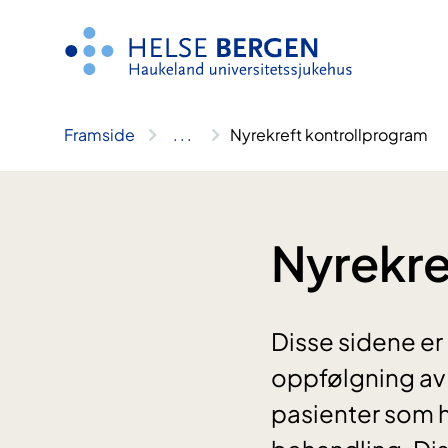
Hopp
til
innhald
Framside
..
.
Nyrekreft kontrollprogram
Nyrekre
Disse sidene er 
oppfølgning av 
pasienter som h