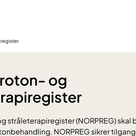
iregister
roton- og
erapiregister
g stråleterapiregister (NORPREG) skal bi
tonbehandling. NORPREG sikrer tilgang 