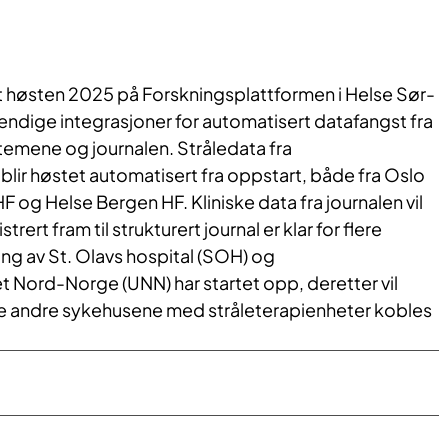
rt høsten 2025 på Forskningsplattformen i Helse Sør-
dige integrasjoner for automatisert datafangst fra
temene og journalen. Stråledata fra
lir høstet automatisert fra oppstart, både fra Oslo
F og Helse Bergen HF. Kliniske data fra journalen vil
trert fram til strukturert journal er klar for flere
ng av St. Olavs hospital (SOH) og
t Nord-Norge (UNN) har startet opp, deretter vil
e andre sykehusene med stråleterapienheter kobles