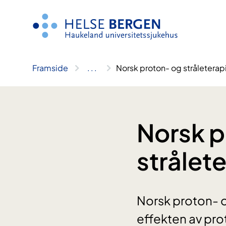
Hopp
til
innhald
Framside
..
.
Norsk proton- og stråleterap
Norsk p
strålet
Norsk proton- o
effekten av pro