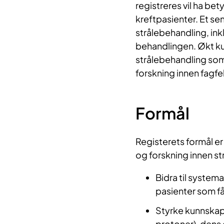
registreres vil ha be
kreftpasienter. Et s
strålebehandling, ink
behandlingen. Økt kun
strålebehandling som 
forskning innen fagfe
Formål
Registerets formål er 
og forskning innen st
Bidra til system
pasienter som få
Styrke kunnskap
protoner), dens 