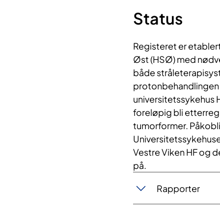
Status
Registeret er etable
Øst (HSØ) med nødven
både stråleterapisys
protonbehandlingen b
universitetssykehus H
foreløpig bli etterregis
tumorformer. Påkobli
Universitetssykehuse
Vestre Viken HF og d
på.
Rapporter