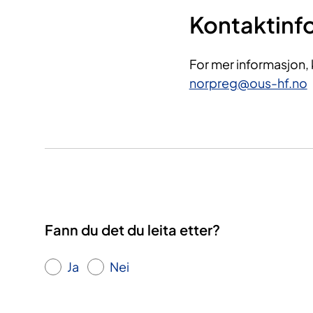
Kontaktinf
For mer informasjon
norpreg@ous-hf.no
Fann du det du leita etter?
Ja
Nei