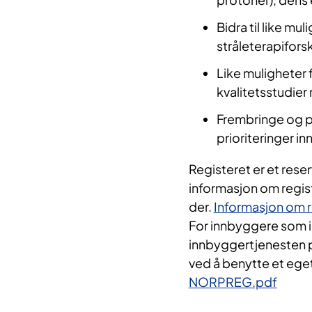
Bidra til like mul
stråleterapiforsk
Like muligheter
kvalitetsstudie
Frembringe og p
prioriteringer i
Registeret er et rese
informasjon om regis
der.
Informasjon om 
For innbyggere som i
innbyggertjenesten p
ved å benytte et ege
NORPREG.pdf