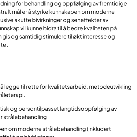
tydning for behandling og oppfølging av fremtidige
entralt mål er å styrke kunnskapen om moderne
lusive akutte bivirkninger og seneffekter av
nskap vil kunne bidra til å bedre kvaliteten på
gis og samtidig stimulere til økt interesse og
ltet
å legge til rette for kvalitetsarbeid, metodeutvikling
råleterapi.
atisk og persontilpasset langtidsoppfølging av
r strålebehandling
en om moderne strålebehandling (inkludert
effekt og bivirkninger