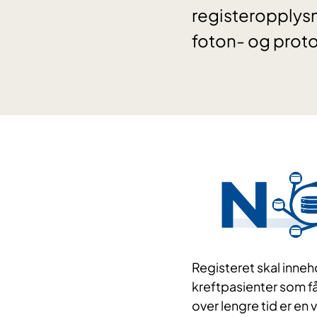
registeropplysn
foton- og proto
Registeret skal inneh
kreftpasienter som få
over lengre tid er en