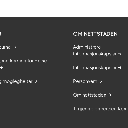
R
OM NETTSTADEN
ournal
Administrere
informasjonskapslar
rnerklæring for Helse
Informasjonskapslar
og moglegheitar
Personvern
Om nettstaden
Tilgjengelegheitserklæri