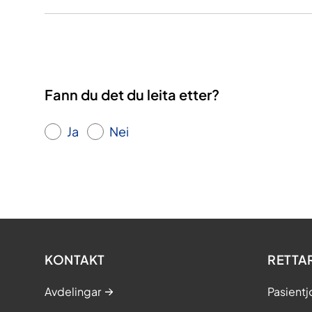
Fann du det du leita etter?
Ja
Nei
KONTAKT
RETTA
Avdelingar
Pasientj