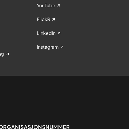
YouTube
FlickR
LinkedIn
Instagram
ng
Organisasjon
ORGANISASJONSNUMMER