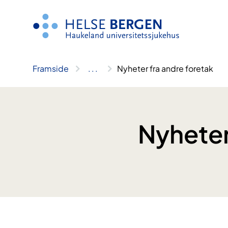
Hopp
til
innhald
Framside
..
.
Nyheter fra andre foretak
Nyheter