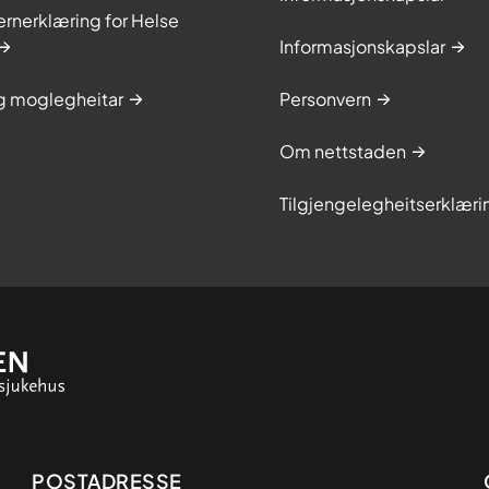
rnerklæring for Helse
Informasjonskapslar
og moglegheitar
Personvern
Om nettstaden
Tilgjengelegheitserklæri
Adresse
POSTADRESSE