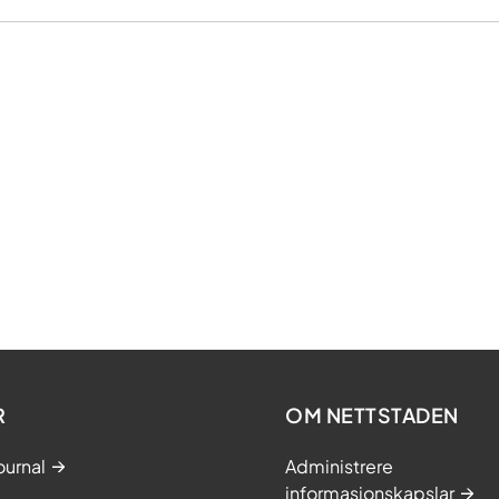
R
OM NETTSTADEN
ournal
Administrere
informasjonskapslar