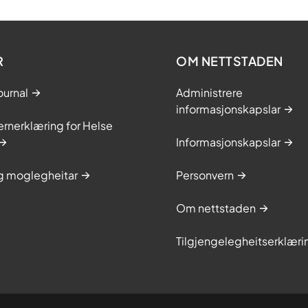
R
OM NETTSTADEN
ournal
Administrere
informasjonskapslar
rnerklæring for Helse
Informasjonskapslar
og moglegheitar
Personvern
Om nettstaden
Tilgjengelegheitserklæri