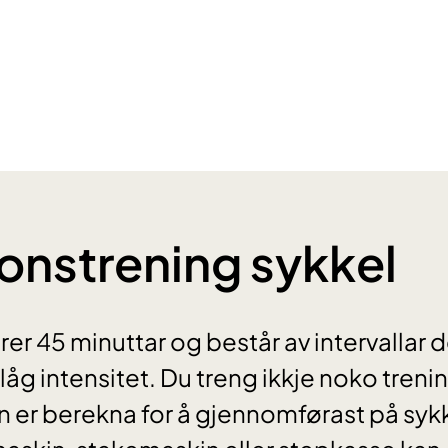
onstrening sykkel
er 45 minuttar og består av intervallar de
åg intensitet. Du treng ikkje noko trenin
 er berekna for å gjennomførast på syk