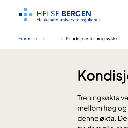
Hopp
til
innhald
Framside
..
.
Kondisjonstrening sykkel
Kondisj
Treningsøkta var
mellom høg og l
denne økta. Den