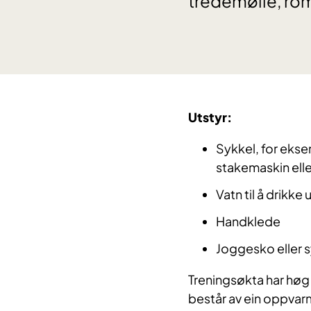
tredemølle, rom
Utstyr:
Sykkel, for ekse
stakemaskin ell
Vatn til å drikk
e 
Handklede
Joggesko eller
s
Treningsøkta har høg
består av
ein
oppvarm