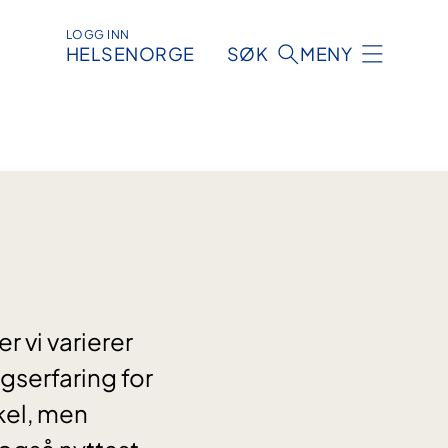
LOGG INN
HELSENORGE
SØK
MENY
r vi varierer
gserfaring for
kel, men