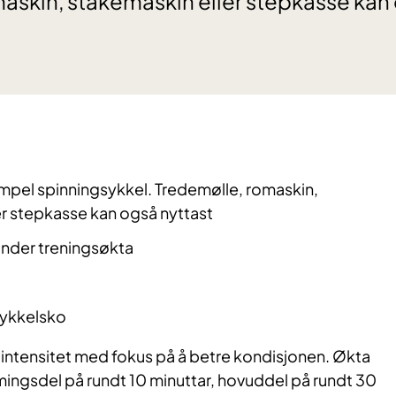
askin, stakemaskin eller stepkasse kan 
mpel spinningsykkel. Tredemølle, romaskin,
er
stepkasse
kan også
nyttast
under treningsøkta
ykkelsko
 intensitet med fokus på å betre kondisjonen. Økta
ingsdel på rundt 10
minuttar
,
hovuddel
på rundt 30