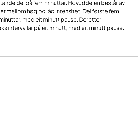
ttande
del på fem
minuttar
.
Hovuddelen
består av
erer mellom høg og låg intensitet. Dei første fem
minuttar
,
med
eit
minutt pause. Deretter
eks
intervallar
på
eit
minutt, med
eit
minutt pause.