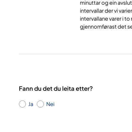
minuttar
og
ein
avslu
intervallar
der vi vari
intervallane
varer i to
gjennomførast
det s
Fann du det du leita etter?
Ja
Nei