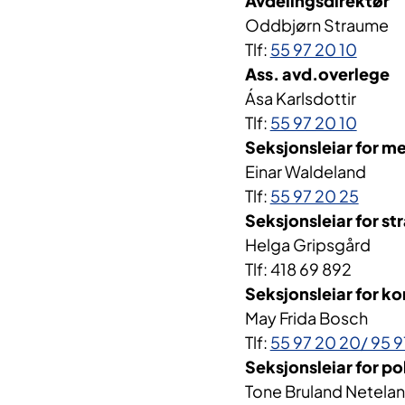
Avdelingsdirektør
Oddbjørn Straume
Tlf:
55 97 20 10
Ass. avd.overlege
Ása Karlsdottir
Tlf:
55 97 20 10
Seksjonsleiar for me
Einar Waldeland
Tlf:
55 97 20 25
Seksjonsleiar for st
Helga Gripsgård
Tlf: 418 69 892
Seksjonsleiar for k
May Frida Bosch
Tlf:
55 97 20 20/ 95 9
Seksjonsleiar for po
Tone Bruland Netela