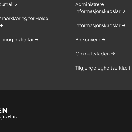
ournal
Administrere
informasjonskapslar
rnerklæring for Helse
Informasjonskapslar
og moglegheitar
Personvern
Om nettstaden
Tilgjengelegheitserklæri