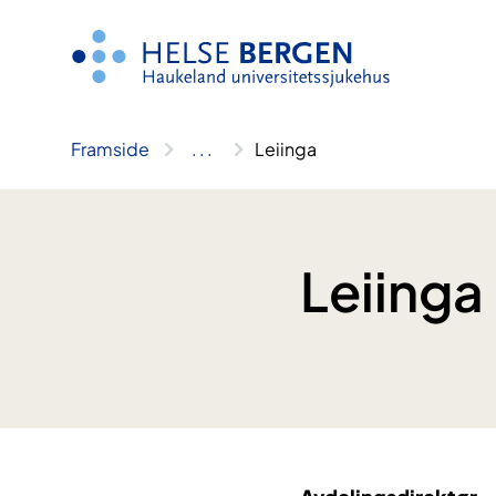
Hopp
til
innhald
Framside
..
.
Leiinga
Leiinga