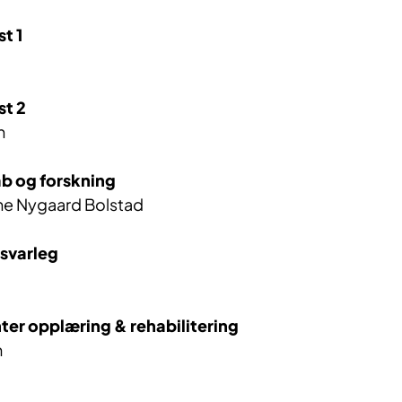
t 1
st 2
n
ab og forskning
ene Nygaard Bolstad
ansvarleg
ter opplæring & rehabilitering
m