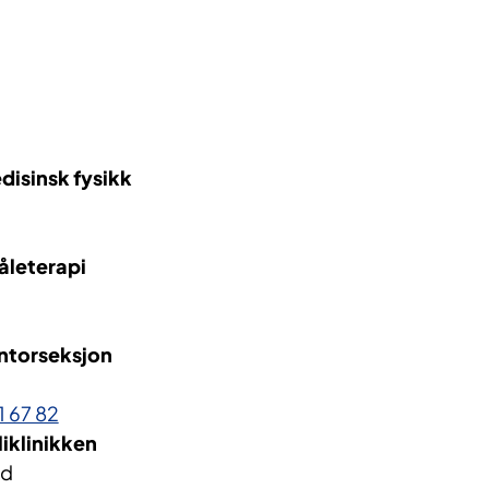
disinsk fysikk
råleterapi
ontorseksjon
1 67 82
liklinikken
nd