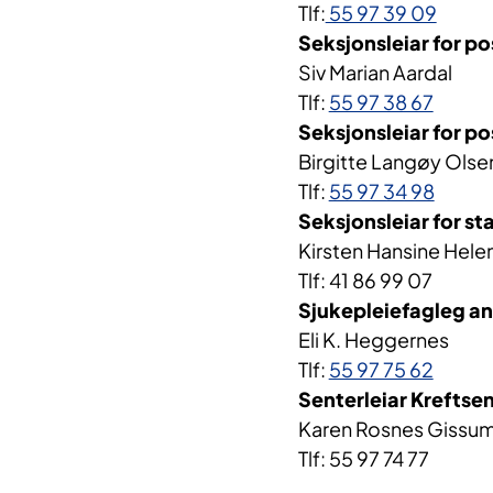
Tlf:
55 97 39 09
Seksjonsleiar for pos
Siv Marian Aardal
Tlf:
55 97 38 67
Seksjonsleiar for po
Birgitte Langøy Olse
Tlf:
55 97 34 98
Seksjonsleiar for st
Kirsten Hansine Hel
Tlf: 41 86 99 07
Sjuk​​​​epleiefagleg 
Eli K. Heggernes
Tlf:
55 97 75 62
Senterleiar Kreftsen
Karen Rosnes Gissu
Tlf: 55 97 74 77