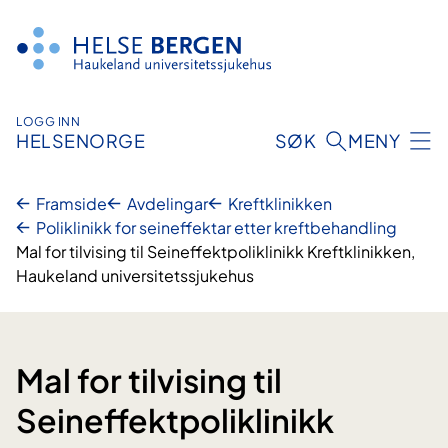
Hopp
til
innhald
LOGG INN
HELSENORGE
SØK
MENY
Framside
Avdelingar
Kreftklinikken
Poliklinikk for seineffektar etter kreftbehandling
Mal for tilvising til Seineffektpoliklinikk Kreftklinikken,
Haukeland universitetssjukehus
Mal for tilvising til
Seineffektpoliklinikk