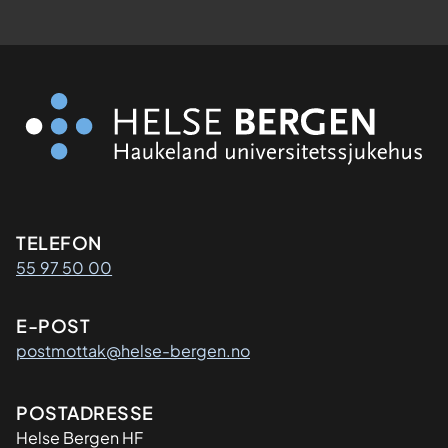
Kontaktinformasjon
TELEFON
55 97 50 00
E-POST
postmottak@helse-bergen.no
Adresse
POSTADRESSE
Helse Bergen HF