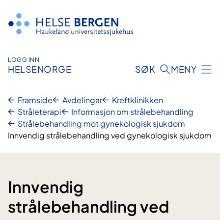
Hopp
til
innhald
LOGG INN
HELSENORGE
SØK
MENY
Framside
Avdelingar
Kreftklinikken
Stråleterapi
Informasjon om strålebehandling
Strålebehandling mot gynekologisk sjukdom
Innvendig strålebehandling ved gynekologisk sjukdom
Innvendig
strålebehandling ved