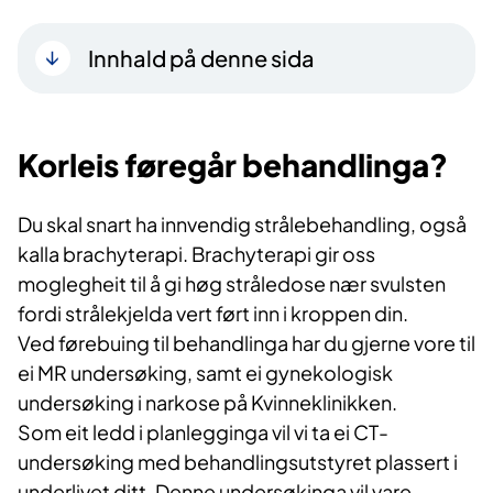
Innhald på denne sida
Korleis føregår behandlinga?
Du skal snart ha innvendig strålebehandling, også
kalla brachyterapi. Brachyterapi gir oss
moglegheit til å gi høg stråledose nær svulsten
fordi strålekjelda vert ført inn i kroppen din.
Ved førebuing til behandlinga har du gjerne vore til
ei MR undersøking, samt ei gynekologisk
undersøking i narkose på Kvinneklinikken.
Som eit ledd i planlegginga vil vi ta ei CT-
undersøking med behandlingsutstyret plassert i
underlivet ditt. Denne undersøkinga vil vare