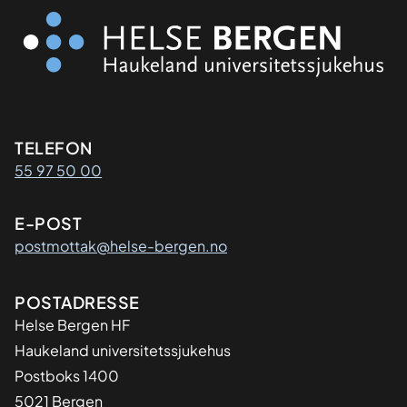
Kontaktinformasjon
TELEFON
55 97 50 00
E-POST
postmottak@helse-bergen.no
Adresse
POSTADRESSE
Helse Bergen HF
Haukeland universitetssjukehus
Postboks 1400
5021 Bergen