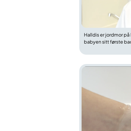
​Halldis er jordmor p
babyen sitt første ba