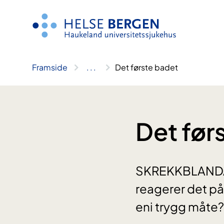
Hopp
til
innhald
Framside
..
.
Det første badet
Det før
SKREKKBLANDA F
reagerer det på
eni trygg måte? 