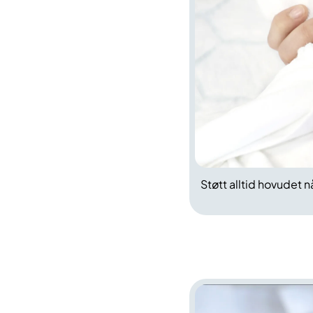
Støtt alltid hovudet n