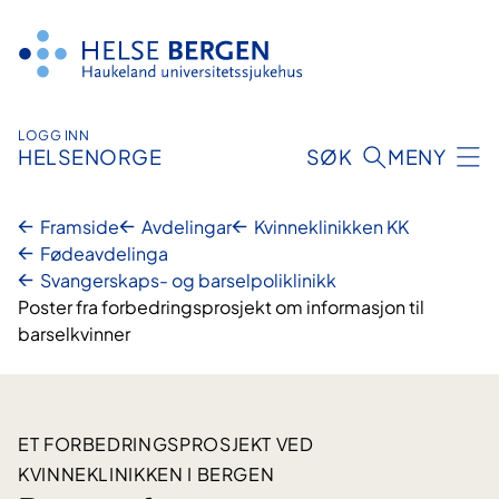
Hopp
til
innhald
LOGG INN
HELSENORGE
SØK
MENY
Framside
Avdelingar
Kvinneklinikken KK
Fødeavdelinga
Svangerskaps- og barselpoliklinikk
Poster fra forbedringsprosjekt om informasjon til
barselkvinner
ET FORBEDRINGSPROSJEKT VED
KVINNEKLINIKKEN I BERGEN