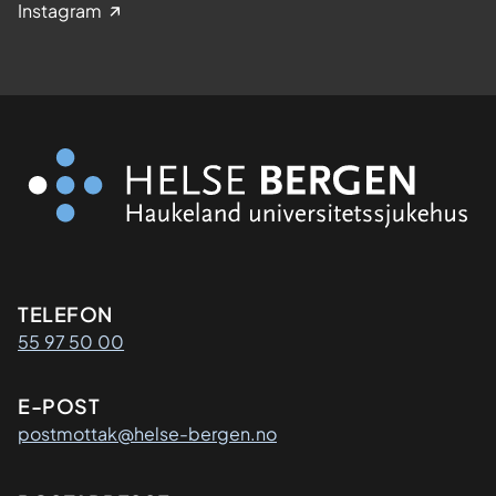
Instagram
Kontaktinformasjon
TELEFON
55 97 50 00
E-POST
postmottak@helse-bergen.no