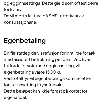
og
egginnsettinga
. Dette gjeld som oftest berre
for kvinna.
De vil
motta
faktura på SMS i etterkant av
konsultasjonane.
Egenbetaling
Ein får
s
t
a
t
l
e
g
delvis refusjon
for inntil tre forsøk
med assistert befruktning per barn. Ved kvart
fullførde forsøk, med egginnsetting, vil
eigenbetalinga være 1500 kr.
Ved totalfrys vil eigenbetalinga komme etter
første innsetting i fryseforsøk.
Dette beløpet kan ikkje førast på kortet for
eigenandel.