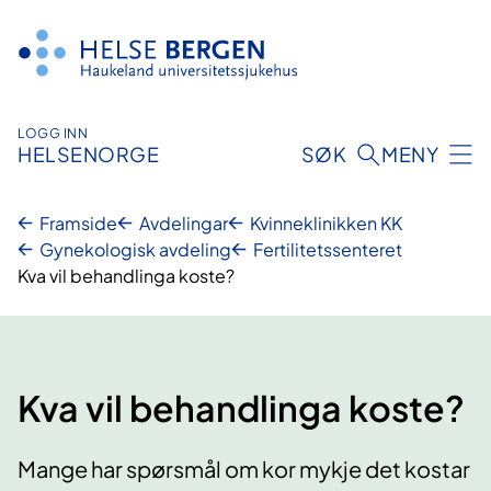
Hopp
til
innhald
LOGG INN
HELSENORGE
SØK
MENY
Framside
Avdelingar
Kvinneklinikken KK
Gynekologisk avdeling
Fertilitetssenteret
Kva vil behandlinga koste?
Kva vil behandlinga koste?
Mange har spørsmål om kor mykje det kostar