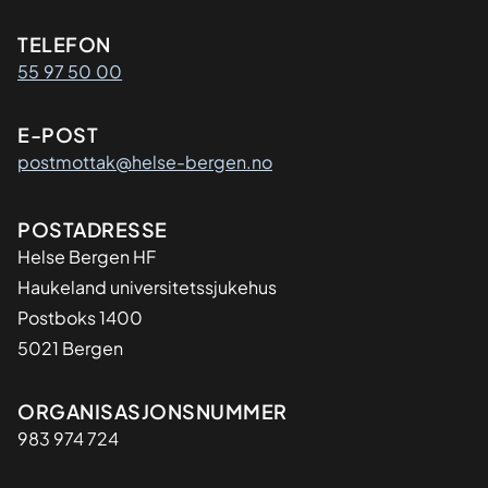
Kontaktinformasjon
TELEFON
55 97 50 00
E-POST
postmottak@helse-bergen.no
Adresse
POSTADRESSE
Helse Bergen HF
Haukeland universitetssjukehus
Postboks 1400
5021 Bergen
Organisasjon
ORGANISASJONSNUMMER
983 974 724