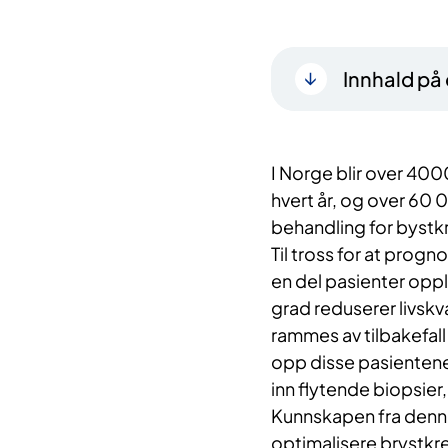
Innhald på
I Norge blir over 40
hvert år, og over 60 
behandling for bystkr
Til tross for at prog
en del pasienter oppl
grad reduserer livskval
rammes av tilbakefall
opp disse pasientene j
inn flytende biopsier
Kunnskapen fra denne 
optimalisere brystkr