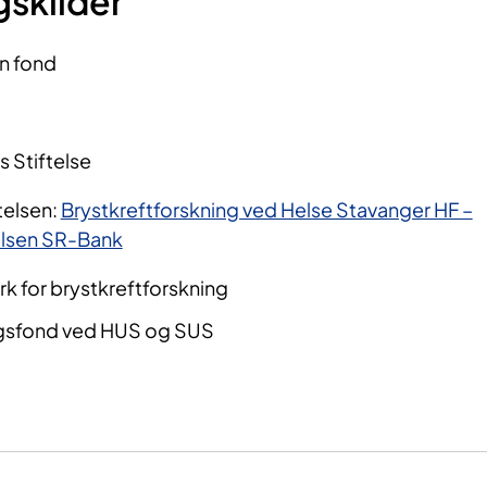
gskilder
n fond
 Stiftelse
telsen
:
Brystkreftforskning ved Helse Stavanger HF –
elsen SR-Bank
rk for brystkreftforskning
ngsfond ved
HUS
og
SUS