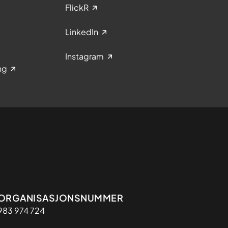
FlickR
LinkedIn
Instagram
ng
Organisasjon
ORGANISASJONSNUMMER
983 974 724