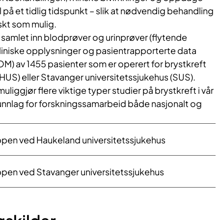
l på et tidlig tidspunkt – slik at nødvendig behandling
skt som mulig.
samlet inn blodprøver og urinprøver (flytende
il kliniske opplysninger og pasientrapporterte data
) av 1455 pasienter som er operert for brystkreft
HUS) eller Stavanger universitetssjukehus (SUS).
iggjør flere viktige typer studier på brystkreft i vår
unnlag for forskningssamarbeid både nasjonalt og
pen ved Haukeland universitetssjukehus
pen ved Stavanger universitetssjukehus