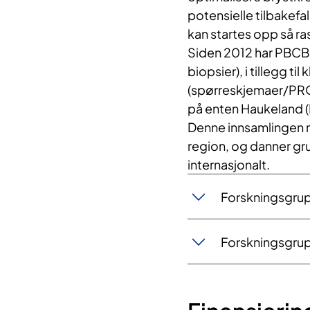
potensielle tilbakefal
kan startes opp så ra
Siden 2012 har PBCB 
biopsier), i tillegg t
(spørreskjemaer/PROM
på enten Haukeland (
Denne innsamlingen mul
region, og danner gr
internasjonalt.
Forskningsgrup
Forskningsgrup