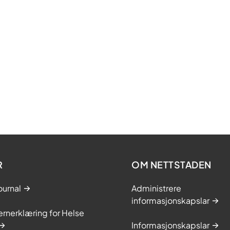
R
OM NETTSTADEN
ournal
Administrere
informasjonskapslar
rnerklæring for Helse
Informasjonskapslar