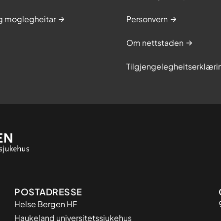
og moglegheitar
Personvern
Om nettstaden
Tilgjengelegheitserklæri
Adresse
POSTADRESSE
Helse Bergen HF
Haukeland universitetssjukehus