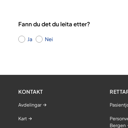
Fann du det du leita etter?
Ja
Nei
KONTAKT
RETTA
Avdelingar
Pasientj
Kart
Personve
Bergen