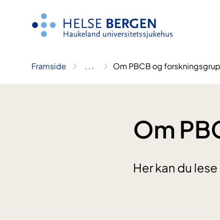
Hopp
til
innhald
Framside
..
.
Om PBCB og forskningsgru
Om PBC
Her kan du lese