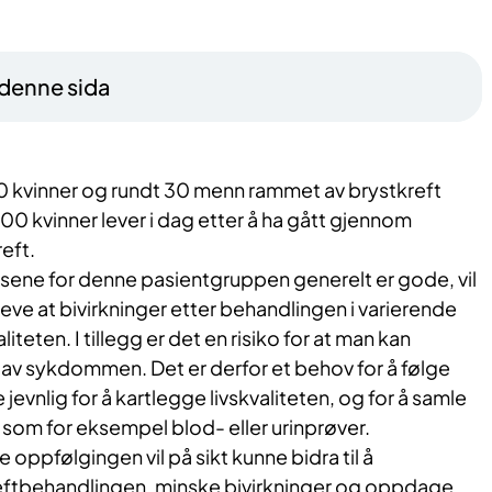
 denne sida
00 kvinner og rundt 30 menn rammet av brystkreft
000 kvinner lever i dag etter å ha gått gjennom
eft.
nosene for denne pasientgruppen generelt er gode, vil
eve at bivirkninger etter behandlingen i varierende
iteten. I tillegg er det en risiko for at man kan
 av sykdommen. Det er derfor et behov for å følge
evnlig for å kartlegge livskvaliteten, og for å samle
, som for eksempel blod- eller urinprøver.
oppfølgingen vil på sikt kunne bidra til å
eftbehandlingen, minske bivirkninger og oppdage