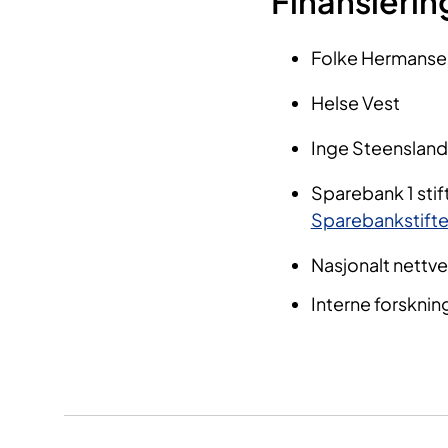
Finansierin
Folke Hermanse
Helse Vest
Inge Steenslands
Sparebank 1 stif
Sparebankstift
Nasjonalt nettve
I
nte
rne forskni