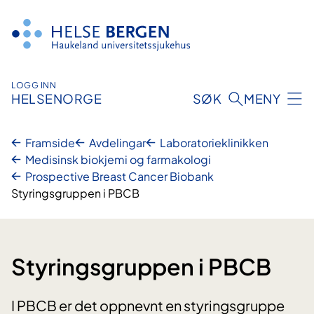
Hopp
til
innhald
LOGG INN
HELSENORGE
SØK
MENY
Framside
Avdelingar
Laboratorie­klinikken
Medisinsk biokjemi og farmakologi
Prospective Breast Cancer Biobank
Styringsgruppen i PBCB
Styringsgruppen i PBCB
I PBCB er det oppnevnt en styringsgruppe