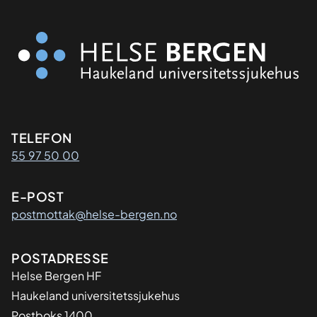
Kontaktinformasjon
TELEFON
55 97 50 00
E-POST
postmottak@helse-bergen.no
Adresse
POSTADRESSE
Helse Bergen HF
Haukeland universitetssjukehus
Postboks 1400