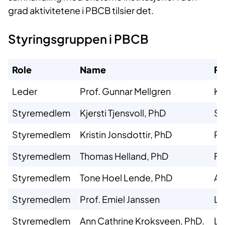
grad aktivitetene i PBCB tilsier det.
Styringsgruppen i PBCB
Role
Name
Po
Leder
Prof. Gunnar Mellgren
Kl
Styremedlem
Kjersti Tjensvoll, PhD
Sj
Styremedlem
Kristin Jonsdottir, PhD
Rå
Styremedlem
Thomas Helland, PhD
Fo
Styremedlem
Tone Hoel Lende, PhD
Av
Styremedlem
Prof. Emiel Janssen
Le
Styremedlem
Ann Cathrine Kroksveen, PhD.
Le