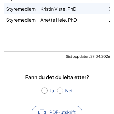
Styremedlem
Kristin Viste, PhD
Ov
Styremedlem
Anette Heie, PhD
Le
Sist oppdatert 29.04.2026
Fann du det du leita etter?
Ja
Nei
PDF-utskrift