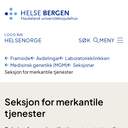
Hopp
til
innhald
LOGG INN
HELSENORGE
SØK
MENY
Framside
Avdelingar
Laboratorie­klinikken
Medisinsk genetikk (MGM)
Seksjonar
Seksjon for merkantile tjenester
Seksjon for merkantile
tjenester