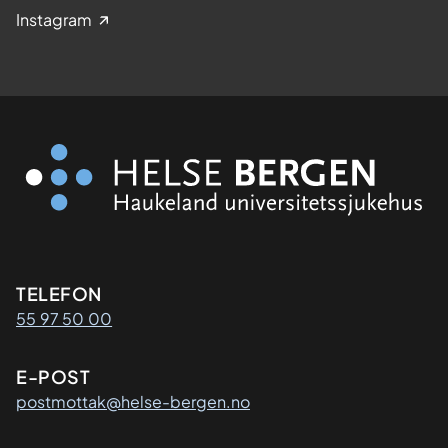
Instagram
Kontaktinformasjon
TELEFON
55 97 50 00
E-POST
postmottak@helse-bergen.no