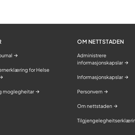
R
OM NETTSTADEN
ournal
Administrere
informasjonskapslar
rnerklæring for Helse
Informasjonskapslar
og moglegheitar
Personvern
Om nettstaden
Tilgjengelegheitserklæri