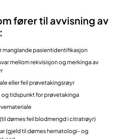
m fører til avvisning av
:
ler manglande pasientidentifikasjon
ar mellom rekvisisjon og merkinga av
r
le eller feil prøvetakingsrøyr
og tidspunkt for prøvetakinga
vemateriale
(til dømes feil blodmengd i citratrøyr)
ar (gjeld til dømes hematologi- og