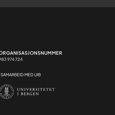
Organisasjon
ORGANISASJONSNUMMER
983 974 724
I SAMARBEID MED UIB