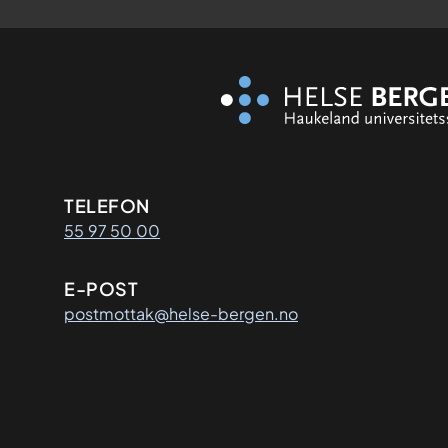
Kontaktinformasjon
TELEFON
55 97 50 00
E-POST
postmottak@helse-bergen.no