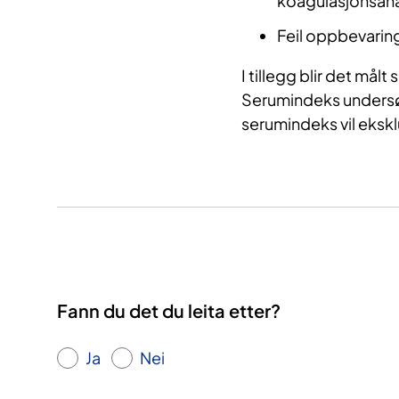
koagulasjonsana
Feil oppbevaring
I tillegg blir det målt
Serumindeks undersøk
serumindeks vil eksk
Fann du det du leita etter?
Ja
Nei