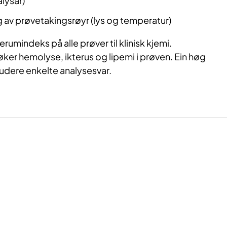
lysar)
 av prøvetakingsrøyr (lys og temperatur)
 serumindeks på alle prøver til klinisk kjemi.
er hemolyse, ikterus og lipemi i prøven. Ein høg
ludere enkelte analysesvar.