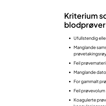
Kriterium so
blodprøver
​​Ufullstendig el
Manglande samsv
prøvetakingsrøy
Feil prøvemateria
Manglande dato 
For gammalt prø
Feil prøvevolum 
Koagulerte prøv