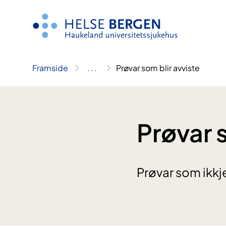
Hopp
til
innhald
Framside
..
.
Prøvar som blir avviste
Prøvar 
Prøvar som ikkje 