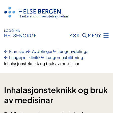
Hopp
til
innhald
LOGG INN
HELSENORGE
SØK
MENY
Framside
Avdelingar
Lungeavdelinga
Lungepoliklinikk
Lungerehabilitering
Inhalasjonsteknikk og bruk av medisinar
Inhalasjonsteknikk og bruk
av medisinar