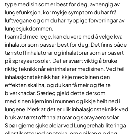
type medisin som er best for deg, avhengig av
lungefunksjon, kor mykje symptom du har frå
luftvegane og om du har hyppige forverringar av
lungesjukdommen.
I samråd med lege, kan du vere med å velge kva
inhalator som passar best for deg. Det finns både
tørrstoffinhalatorar og inhalatorar som er basert
på sprayaerosolar. Det er svært viktig å bruke
riktig teknikk når ein inhalerer medisinen. Ved feil
inhalasjonsteknikk har ikkje medisinen den
effekten skal ha, og du kan få meir og fleire
biverknadar. Særleg gjeld dette dersom
medisinen kjem inn i munnen og ikkje heilt ned i
lungene. Merk at det er ulik inhalasjonsteknikk ved
bruk av tørrstoffinhalatorar og sprayaerosolar.
Spør gjerne sjukepleiar ved Lungerehabiliteringa
eller tilsette ved apoteka, om dei kan gje deg