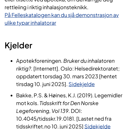
rettleiing i riktig inhalasjonsteknikk.
På Felleskatalogen kan du sjå demonstrasjon av
ulike typar inhalatorar
Kjelder
Apotekforeningen.
Bruker du inhalatoren
riktig?.
[Internett]. Oslo: Helsedirektoratet;
oppdatert torsdag 30. mars 2023 [hentet
tirsdag 10. juni 2025].
Sidekjelde
Bakke, P.S. & Høines, K.J. (2019). Legemidler
mot kols.
Tidsskrift for Den Norske
Legeforening, Vol 139.
DOI:
10.4045/tidsskr.19.0181. [Lastet ned fra
tidsskriftet.no 10. juni 2025]
Sidekjelde