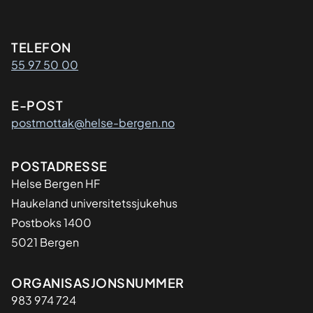
Kontaktinformasjon
TELEFON
55 97 50 00
E-POST
postmottak@helse-bergen.no
Adresse
POSTADRESSE
Helse Bergen HF
Haukeland universitetssjukehus
Postboks 1400
5021 Bergen
Organisasjon
ORGANISASJONSNUMMER
983 974 724