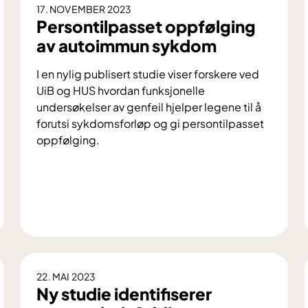
17. NOVEMBER 2023
Persontilpasset oppfølging
av autoimmun sykdom
I en nylig publisert studie viser forskere ved
UiB og HUS hvordan funksjonelle
undersøkelser av genfeil hjelper legene til å
forutsi sykdomsforløp og gi persontilpasset
oppfølging.
P
e
r
s
22. MAI 2023
o
Ny studie identifiserer
n