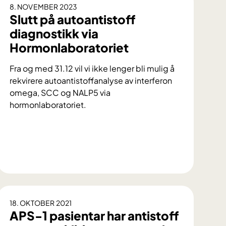
8. NOVEMBER 2023
Slutt på autoantistoff
diagnostikk via
Hormonlaboratoriet
Fra og med 31.12 vil vi ikke lenger bli mulig å
rekvirere autoantistoffanalyse av interferon
omega, SCC og NALP5 via
hormonlaboratoriet.
S
l
u
t
18. OKTOBER 2021
t
APS-1 pasientar har antistoff
p