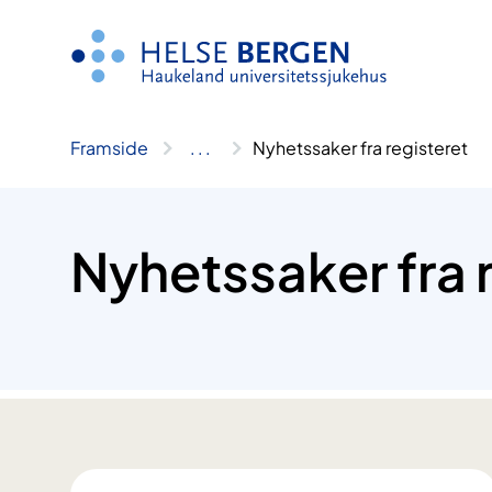
Hopp
til
innhald
Framside
..
.
Nyhetssaker fra registeret
Nyhetssaker fra 