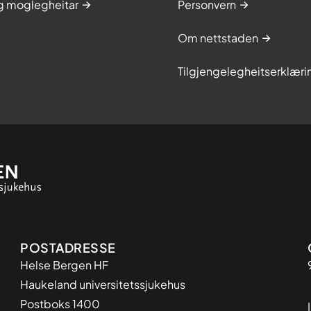
og moglegheitar
Personvern
A
d
Om nettstaden
d
i
Tilgjengelegheitserklæri
s
o
n
s
s
y
k
d
o
m
Adresse
POSTADRESSE
Helse Bergen HF
Haukeland universitetssjukehus
Postboks 1400