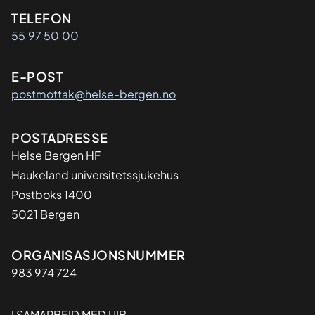
Kontaktinformasjon
TELEFON
55 97 50 00
E-POST
postmottak@helse-bergen.no
Adresse
POSTADRESSE
Helse Bergen HF
Haukeland universitetssjukehus
Postboks 1400
5021 Bergen
Organisasjon
ORGANISASJONSNUMMER
983 974 724
I SAMARBEID MED UIB