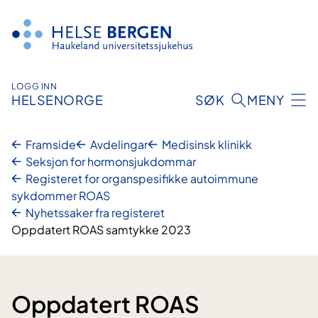
Hopp
til
innhald
LOGG INN
HELSENORGE
SØK
MENY
Framside
Avdelingar
Medisinsk klinikk
Seksjon for hormonsjukdommar
Registeret for organspesifikke autoimmune
sykdommer ROAS
Nyhetssaker fra registeret
Oppdatert ROAS samtykke 2023
Oppdatert ROAS