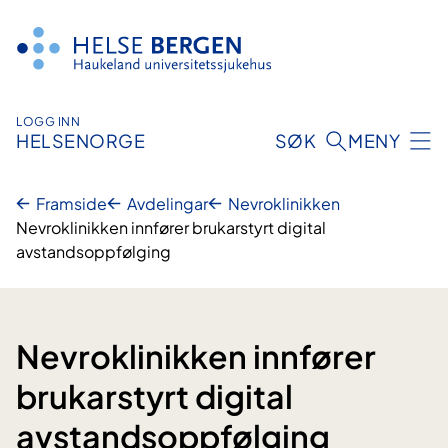
Hopp
til
innhald
LOGG INN
HELSENORGE
SØK
MENY
Framside
Avdelingar
Nevroklinikken
Nevroklinikken innfører brukarstyrt digital
avstandsoppfølging
Nevroklinikken innfører
brukarstyrt digital
avstandsoppfølging