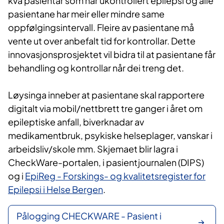
kva pasientar som har ukontrollert epilepsi og alle
pasientane har meir eller mindre same
oppfølgingsintervall. Fleire av pasientane må
vente ut over anbefalt tid for kontrollar. Dette
innovasjonsprosjektet vil bidra til at pasientane får
behandling og kontrollar når dei treng det.
Løysinga inneber at pasientane skal rapportere
digitalt via mobil/nettbrett tre ganger i året om
epileptiske anfall, biverknadar av
medikamentbruk, psykiske helseplager, vanskar i
arbeidsliv/skole mm. Skjemaet blir lagra i
CheckWare-portalen, i pasientjournalen (DIPS)
og i
EpiReg - Forskings- og kvalitetsregister for
Epilepsi i Helse Bergen
.
Pålogging CHECKWARE - Pasient i