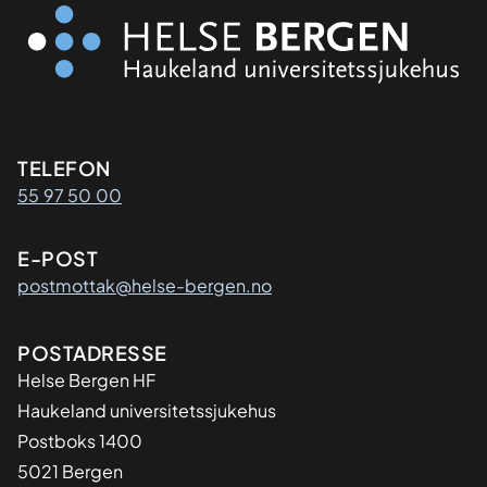
Kontaktinformasjon
TELEFON
55 97 50 00
E-POST
postmottak@helse-bergen.no
Adresse
POSTADRESSE
Helse Bergen HF
Haukeland universitetssjukehus
Postboks 1400
5021 Bergen