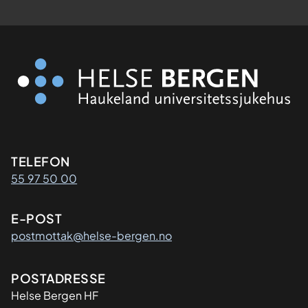
Kontaktinformasjon
TELEFON
55 97 50 00
E-POST
postmottak@helse-bergen.no
Adresse
POSTADRESSE
Helse Bergen HF