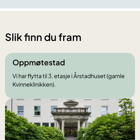
Slik finn du fram
Oppmøtestad
Vi har flytta til 3. etasje i Årstadhuset (gamle
Kvinneklinikken).