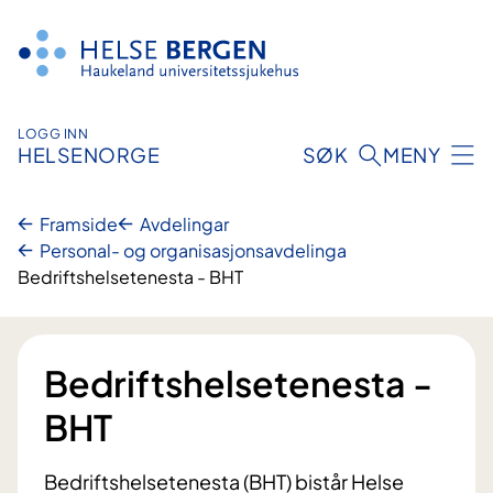
Hopp
til
innhald
LOGG INN
HELSENORGE
SØK
MENY
Framside
Avdelingar
Personal- og organisasjons­avdelinga
Bedriftshelsetenesta - BHT
Bedriftshelsetenesta -
BHT
Bedriftshelsetenesta (BHT) bistår Helse