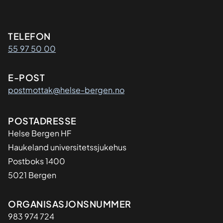
Kontaktinformasjon
TELEFON
55 97 50 00
E-POST
postmottak@helse-bergen.no
Adresse
POSTADRESSE
Helse Bergen HF
Haukeland universitetssjukehus
Postboks 1400
5021 Bergen
Organisasjon
ORGANISASJONSNUMMER
983 974 724