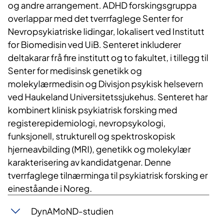
og andre arrangement. ADHD forskingsgruppa
overlappar med det tverrfaglege Senter for
Nevropsykiatriske lidingar, lokalisert ved Institutt
for Biomedisin ved UiB. Senteret inkluderer
deltakarar frå fire institutt og to fakultet, i tillegg til
Senter for medisinsk genetikk og
molekylærmedisin og Divisjon psykisk helsevern
ved Haukeland Universitetssjukehus. Senteret har
kombinert klinisk psykiatrisk forsking med
registerepidemiologi, nevropsykologi,
funksjonell, strukturell og spektroskopisk
hjerneavbilding (MRI), genetikk og molekylær
karakterisering av kandidatgenar. Denne
tverrfaglege tilnærminga til psykiatrisk forsking er
eineståande i Noreg.
DynAMoND-studien