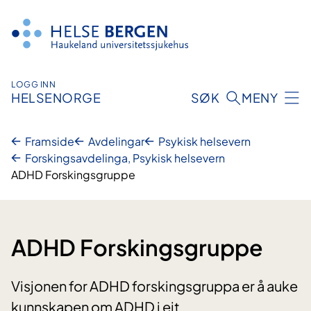
Hopp
til
innhald
LOGG INN
HELSENORGE
SØK
MENY
Framside
Avdelingar
Psykisk helsevern
Forskingsavdelinga, Psykisk helsevern
ADHD Forskingsgruppe
ADHD Forskingsgruppe
Visjonen for ADHD forskingsgruppa er å auke
kunnskapen om ADHD i eit