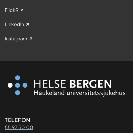
FlickR
LinkedIn
Instagram
Kontaktinformasjon
TELEFON
55 97 50 00