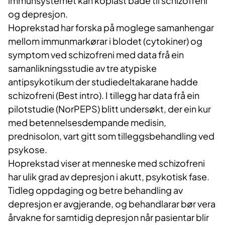
immunsystemet kan koplast både til schizofreni
og depresjon.
Hoprekstad har forska på moglege samanhengar
mellom immunmarkørar i blodet (cytokiner) og
symptom ved schizofreni med data frå ein
samanlikningsstudie av tre atypiske
antipsykotikum der studiedeltakarane hadde
schizofreni (Best intro). I tillegg har data frå ein
pilotstudie (NorPEPS) blitt undersøkt, der ein kur
med betennelsesdempande medisin,
prednisolon, vart gitt som tilleggsbehandling ved
psykose.
Hoprekstad viser at menneske med schizofreni
har ulik grad av depresjon i akutt, psykotisk fase.
Tidleg oppdaging og betre behandling av
depresjon er avgjerande, og behandlarar bør vera
årvakne for samtidig depresjon når pasientar blir