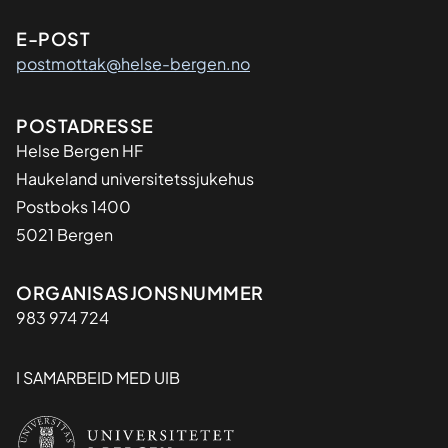
E-POST
postmottak@helse-bergen.no
Adresse
POSTADRESSE
Helse Bergen HF
Haukeland universitetssjukehus
Postboks 1400
5021 Bergen
Organisasjon
ORGANISASJONSNUMMER
983 974 724
I SAMARBEID MED UIB