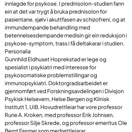
innlagde for psykose. I prednisolon-studien fann
ein at det var trygt å bruka prednisolon for
pasientane, sjølv i akuttfasen av schizofreni, og at
immundempande behandling med
betennelsesdempande medisin gir ein reduksjon i
psykose-symptom, trass i få deltakarar i studien.
Personalia
Gunnhild Eldhuset Hoprekstad er lege og
spesialist i psykiatri med interesse for
psykosomatiske problemstillingar og
immunopsykiatri. Doktorgradsarbeidet er
gjennomført ved Forskningsavdelingen i Divisjon
Psykisk Helsevern, Helse Bergen og Klinisk
Institutt 1, UiB. Hovudrettleiar har vore professor
Rune A. Kroken, med professor Erik Johnsen,
professor Silje Skrede, og professor emeritus Ole
Bernt Fasmer som medrettleiarar.