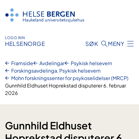
Hopp
til
innhald
LOGG INN
HELSENORGE
SØK
MENY
Framside
Avdelingar
Psykisk helsevern
Forskingsavdelinga, Psykisk helsevern
Mohn forskningssenter for psykoselidelser (MRCP)
Gunnhild Eldhuset Hoprekstad disputerer 6. februar
2026
Gunnhild Eldhuset
Hoprekstad disputerer 6.