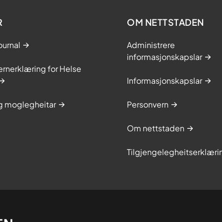
R
OM NETTSTADEN
ournal
Administrere
informasjonskapslar
rnerklæring for Helse
Informasjonskapslar
og moglegheitar
Personvern
Om nettstaden
Tilgjengelegheitserklæri