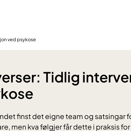
nsjon ved psykose
erser: Tidlig interv
ykose
landet finst det eigne team og satsingar
e, men kva følgjer får dette i praksis fo