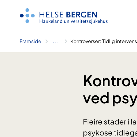
Hopp
til
innhald
Framside
..
.
Kontroverser: Tidlig interve
Kontrov
ved ps
Fleire stader i 
psykose tidlegar