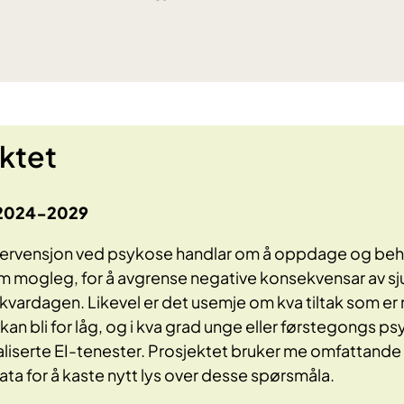
ktet
 2024-2029
intervensjon ved psykose handlar om å oppdage og beh
om mogleg, for å avgrense negative konsekvensar av 
il kvardagen. Likevel er det usemje om kva tiltak som er
an bli for låg, og i kva grad unge eller førstegongs ps
aliserte EI-tenester. Prosjektet bruker me omfattande
ata for å kaste nytt lys over desse spørsmåla.