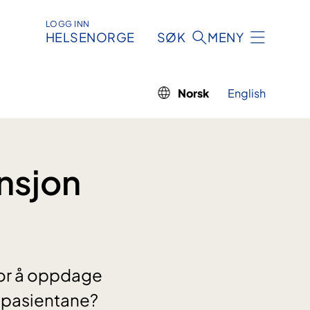
LOGG INN
HELSENORGE
SØK
MENY
Norsk
English
ensjon
 for å oppdage
r pasientane?